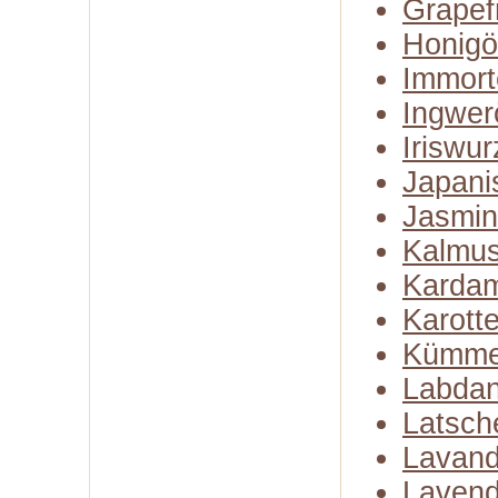
Grapefr
Honigö
Immort
Ingwer
Iriswur
Japani
Jasmin
Kalmus
Karda
Karott
Kümme
Labda
Latsch
Lavand
Lavend