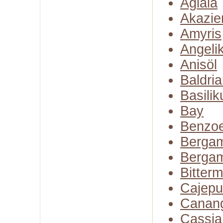
Aglaia
Akazie
Amyris
Angeli
Anisöl
Baldria
Basili
Bay
Benzo
Bergam
Bergam
Bitter
Cajepu
Canan
Cassia