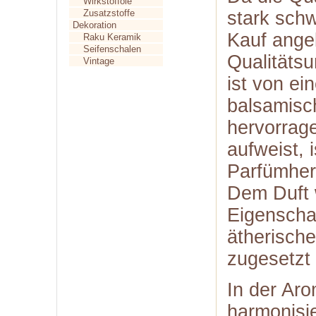
Wirkstofföle
Zusatzstoffe
stark schw
Dekoration
Kauf ange
Raku Keramik
Seifenschalen
Qualitätsu
Vintage
ist von ei
balsamisc
hervorrag
aufweist, i
Parfümhers
Dem Duft 
Eigenscha
ätherisch
zugesetzt 
In der Aro
harmonisi