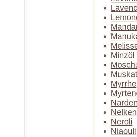
Lavend
Lemon
Mandar
Manuk
Meliss
Minzöl
Moschu
Muskate
Myrrhe
Myrten
Narden
Nelken
Neroli
Niaouli