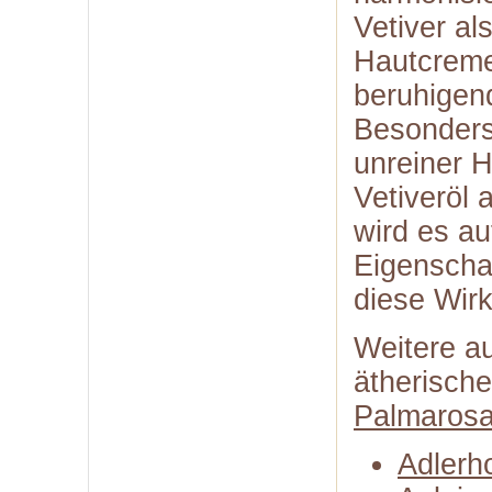
Vetiver al
Hautcreme
beruhigend
Besonders
unreiner 
Vetiveröl 
wird es au
Eigenschaf
diese Wirk
Weitere a
ätherisch
Palmaros
Adlerh