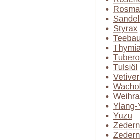
Rosma
Sandel
Styrax
Teeba
Thymia
Tubero
Tulsiöl
Vetiver
Wachol
Weihra
Ylang-
Yuzu
Zedern
Zedern