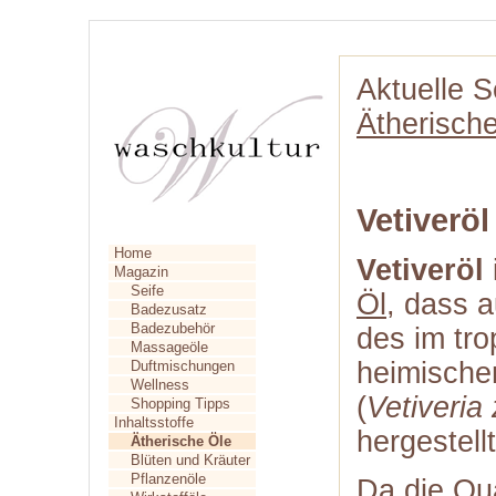
Aktuelle S
Ätherisch
Vetiveröl
Home
Vetiveröl
Magazin
Seife
Öl
, dass 
Badezusatz
Badezubehör
des im tro
Massageöle
heimisch
Duftmischungen
Wellness
(
Vetiveria
Shopping Tipps
Inhaltsstoffe
hergestellt
Ätherische Öle
Blüten und Kräuter
Pflanzenöle
Da die Qu