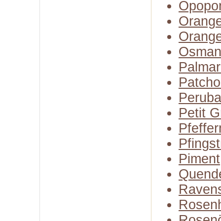
Opopo
Orange
Orange
Osman
Palmar
Patcho
Perub
Petit G
Pfeffer
Pfings
Piment
Quend
Raven
Rosenh
Rosenö