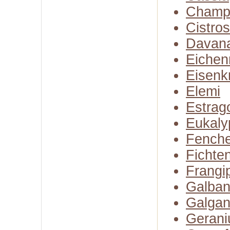
Champ
Cistro
Davan
Eiche
Eisenk
Elemi
Estrag
Eukaly
Fenche
Fichte
Frangi
Galba
Galgan
Gerani