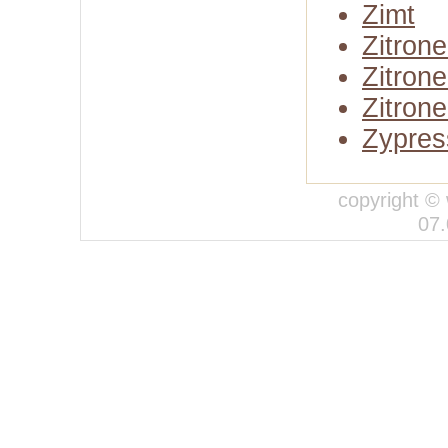
Zimt
Zitron
Zitron
Zitrone
Zypres
copyright © 
07.