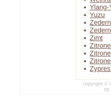
Ylang-
Yuzu
Zedern
Zedern
Zimt
Zitron
Zitron
Zitrone
Zypres
copyright © 
09