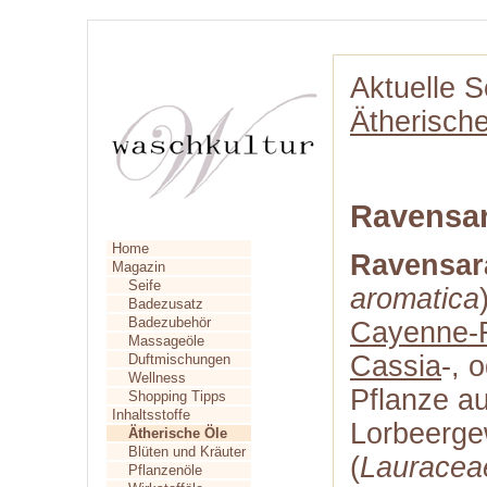
Aktuelle S
Ätherisch
Ravensa
Home
Ravensar
Magazin
Seife
aromatica
Badezusatz
Badezubehör
Cayenne-
Massageöle
Cassia
-, 
Duftmischungen
Wellness
Pflanze au
Shopping Tipps
Inhaltsstoffe
Lorbeerg
Ätherische Öle
Blüten und Kräuter
(
Lauracea
Pflanzenöle