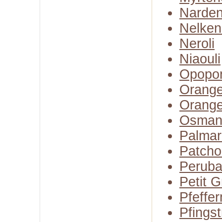
Narden
Nelken
Neroli
Niaouli
Opopo
Orange
Orange
Osman
Palmar
Patcho
Perub
Petit G
Pfeffer
Pfings