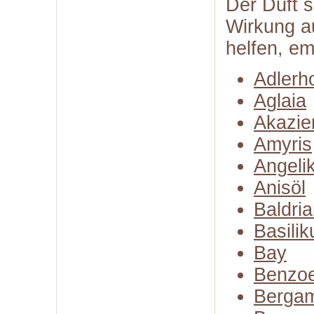
Der Duft s
Wirkung a
helfen, em
Adlerh
Aglaia
Akazie
Amyris
Angeli
Anisöl
Baldria
Basili
Bay
Benzo
Bergam