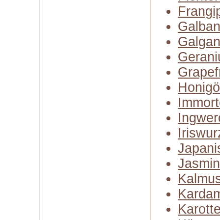
Frangi
Galba
Galgan
Gerani
Grapefr
Honigö
Immort
Ingwer
Iriswur
Japani
Jasmin
Kalmus
Karda
Karott