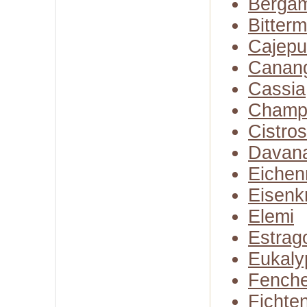
Bergam
Bitter
Cajepu
Canan
Cassia
Champ
Cistro
Davan
Eiche
Eisenk
Elemi
Estrag
Eukaly
Fenche
Fichte