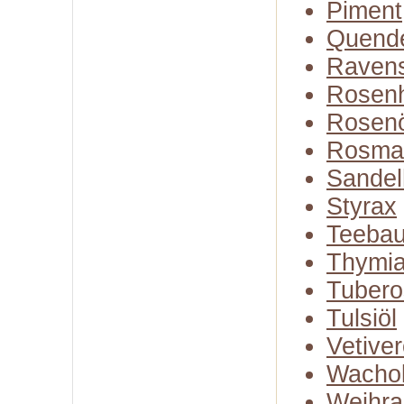
Piment
Quend
Raven
Rosenh
Rosenö
Rosma
Sandel
Styrax
Teeba
Thymia
Tubero
Tulsiöl
Vetiver
Wachol
Weihra