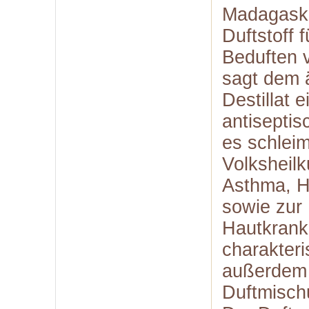
Madagaskar
Duftstoff 
Beduften 
sagt dem 
Destillat e
antisepti
es schleim
Volksheilk
Asthma, H
sowie zur
Hautkrank
charakteri
außerdem e
Duftmisch