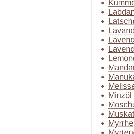
Kümme
Labda
Latsch
Lavand
Lavend
Lavend
Lemon
Mandar
Manuk
Meliss
Minzöl
Moschu
Muskate
Myrrhe
Myrten