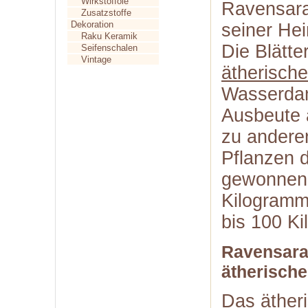
Wirkstofföle
Ravensara
Zusatzstoffe
Dekoration
seiner He
Raku Keramik
Die Blätte
Seifenschalen
Vintage
ätherisch
Wasserdam
Ausbeute a
zu anderen
Pflanzen 
gewonnene
Kilogramm
bis 100 Ki
Ravensara
ätherische
Das äther