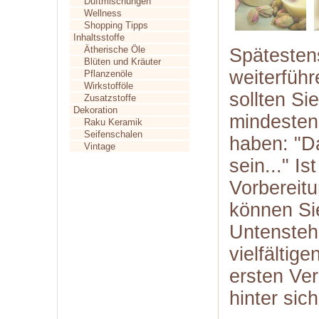
Duftmischungen
Wellness
Shopping Tipps
Inhaltsstoffe
Ätherische Öle
Spätesten
Blüten und Kräuter
weiterführ
Pflanzenöle
Wirkstofföle
sollten Si
Zusatzstoffe
Dekoration
mindesten
Raku Keramik
Seifenschalen
haben: "D
Vintage
sein..." Is
Vorbereitu
können Si
Untenstehe
vielfältig
ersten Ver
hinter sic