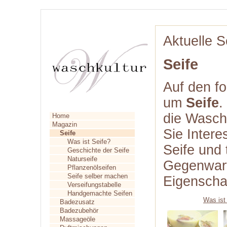
Aktuelle S
Seife
Auf den fo
um
Seife
.
die Wasch
Home
Magazin
Sie Intere
Seife
Was ist Seife?
Seife und 
Geschichte der Seife
Naturseife
Gegenwart
Pflanzenölseifen
Seife selber machen
Eigenscha
Verseifungstabelle
Handgemachte Seifen
Was ist
Badezusatz
Badezubehör
Massageöle