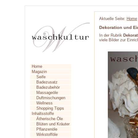
Aktuelle Seite:
Home
Dekoration und E
In der Rubrik
Dekorat
viele Bilder zur Ein
Home
Magazin
Seife
Badezusatz
Badezubehör
Massageöle
Duftmischungen
Wellness
Shopping Tipps
Inhaltsstoffe
Ätherische Öle
Blüten und Kräuter
Pflanzenöle
Wirkstofföle