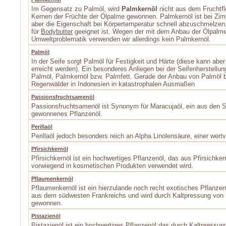
Im Gegensatz zu Palmöl, wird
Palmkernöl
nicht aus dem Fruchtfl
Kernen der Früchte der Ölpalme gewonnen. Palmkernöl ist bei Zim
aber die Eigenschaft bei Körpertemperatur schnell abzuschmelzen
für
Bodybutter
geeignet ist. Wegen der mit dem Anbau der Ölpalm
Umweltproblematik verwenden wir allerdings kein Palmkernöl.
Palmöl
In der Seife sorgt Palmöl für Festigkeit und Härte (diese kann aber
erreicht werden). Ein besonderes Anliegen bei der Seifenherstellung
Palmöl, Palmkernöl bzw. Palmfett. Gerade der Anbau von Palmöl b
Regenwälder in Indonesien in katastrophalen Ausmaßen
Passionsfruchtsamenöl
Passionsfruchtsamenöl ist Synonym für Maracujaöl, ein aus den 
gewonnenes Pflanzenöl.
Perillaöl
Perillaöl jedoch besonders reich an Alpha Linolensäure, einer wer
Pfirsichkernöl
Pfirsichkernöl ist ein hochwertiges Pflanzenöl, das aus Pfirsichk
vorwiegend in kosmetischen Produkten verwendet wird.
Pflaumenkernöl
Pflaumenkernöl ist ein hierzulande noch recht exotisches Pflanze
aus dem südwesten Frankreichs und wird durch Kaltpressung von
gewonnen.
Pistazienöl
Pistazienöl ist ein hochwertiges Pflanzenöl das durch Kaltpressun