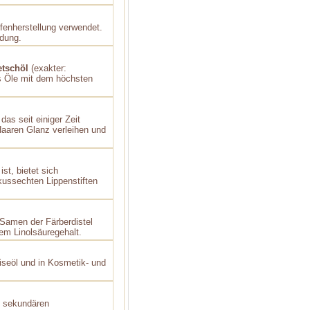
ifenherstellung verwendet.
ndung.
etschöl
(exakter:
es Öle mit dem höchsten
das seit einiger Zeit
Haaren Glanz verleihen und
st, bietet sich
kussechten Lippenstiften
n Samen der Färberdistel
em Linolsäuregehalt.
seöl und in Kosmetik- und
, sekundären