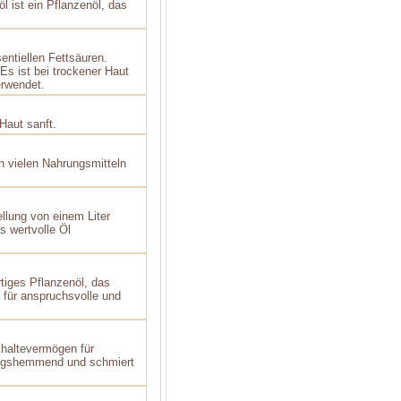
l ist ein Pflanzenöl, das
entiellen Fettsäuren.
 Es ist bei trockener Haut
erwendet.
Haut sanft.
n vielen Nahrungsmitteln
llung von einem Liter
 wertvolle Öl
tiges Pflanzenöl, das
für anspruchsvolle und
khaltevermögen für
ndungshemmend und schmiert