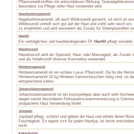
Pflanzenwirkstoffen mit antioxidativen Wirkung. Granatapfelsamenö
besonders zur Pflege reifer Haut verwendet wird.
Hagebuttensamenöl
Hagebuttensamenöl, oft auch Wildrosenöl genannt, ist reich an ess
Wildrosenöl verteilt sich gut auf der Haut und zieht sehr rasch ein.
zu empfehlen und wird ausserem als Zusatz für Shampooseifen v
Hanföl
Ein verträgliches und hautberuhigendes Öl.
Hanföl
pflegt sensible 
Haselnussöl
Haselnussöl wird als Speiseöl, Haut- oder Massageöl, als Zusatz i
und als Inhaltsstoff diverser Kosmetika verwendet.
Himbeersamenöl
Himbeersamenöl ist ein echtes Luxus Pflanzenöl. Da für die Herste
Himbeersamenöl 10 kg Himbeer-Samennüsschen nötig sind, ist das
entsprechend selten.
Johannisbeersamenöl
Johannisbeersamenöl ist ein kostspieliges aber auch sehr hochwer
wegen seiner besonderen Fettsäurenzusammensetzung in Cremes 
strapazierte Haut Verwendung findet.
Jojobaöl
Jojobaöl pflegt, schützt und glättet die Haut und erhöht deren Rüc
Feuchtigkeit. Es eignet sich für jeden Hauttyp, ist leicht entzü
nicht.
Kakaobutter