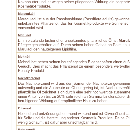
Kakaobutter und ist wegen seiner pflegenden Wirkung ein begehrter 
Kosmetik-Produkte.
Maracujaöl
Maracujaöl ist aus der Passionsblume (Passiflora edulis) gewonne
unbekanntes Pflanzenöl, das für Kosmetikprodukte wie Sonnensc
verwendet wird.
Marulaöl
Ein hierzulande bisher eher unbekanntes pflanzliches Öl ist
Marul
Pflegeeigenschaften auf. Durch seinen hohen Gehalt an Palmitin- 
Marulaöl den hauteigenen Lipidfilm.
Mohnöl
Mohnöl hat neben seinen hautpflegenden Eigenschaften einen äuß
Geruch. Dies macht das Pflanzenöl zu einem besonders wertvolle
Beauty­-Produkt.
Nachtkerzenöl
Das Nachtkerzenöl wird aus den Samen der Nachtkerze gewonnen.
aufwendig und die Ausbeute an Öl nur gering ist, ist Nachtkerzenöl
pflanzliche Öl zeichnet sich durch eine sehr hochwertige zusamme
einen Anteil von bis zu 20% sehr reich an Gamma-Linolensäure, die
beruhigende Wirkung auf empfindliche Haut zu haben.
Olivenöl
Heilend und entzündungshemmend wirkend und ist Olivenöl seit Ja
für Seife und die Herstellung anderer Kosmetik-Produkte. Reine Oli
wenig Schaum, ist dafür aber unschlagbar mild.
Palmkernöl