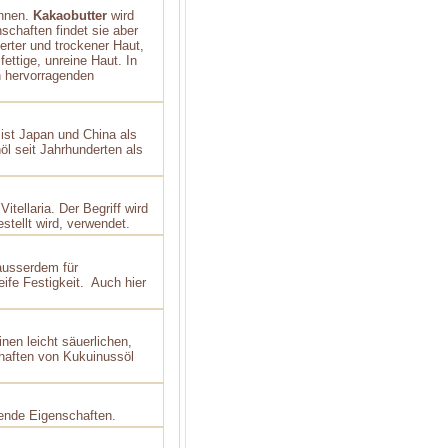
onnen.
Kakaobutter
wird
schaften findet sie aber
erter und trockener Haut,
fettige, unreine Haut. In
en hervorragenden
 ist Japan und China als
l seit Jahrhunderten als
itellaria. Der Begriff wird
tellt wird, verwendet.
ausserdem für
ife Festigkeit. Auch hier
inen leicht säuerlichen,
chaften von Kukuinussöl
gende Eigenschaften.