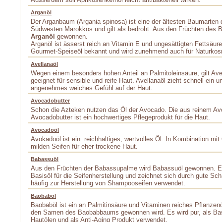
Arganöl
Der Arganbaum (Argania spinosa) ist eine der ältesten Baumarten 
Südwesten Marokkos und gilt als bedroht. Aus den Früchten des B
Arganöl
gewonnen.
Arganöl ist ässerst reich an Vitamin E und ungesättigten Fettsäur
Gourmet-Speiseöl bekannt und wird zunehmend auch für Naturkos
Avellanaöl
Wegen einem besonders hohen Anteil an Palmitoleinsäure, gilt Ave
geeignet für sensible und reife Haut. Avellanaöl zieht schnell ein un
angenehmes weiches Gefühl auf der Haut.
Avocadobutter
Schon die Azteken nutzen das Öl der Avocado. Die aus reinem A
Avocadobutter ist ein hochwertiges Pflegeprodukt für die Haut.
Avocadoöl
Avokadoöl ist ein reichhaltiges, wertvolles Öl. In Kombination mit 
milden Seifen für eher trockene Haut.
Babassuöl
Aus den Früchten der Babassupalme wird Babassuöl gewonnen. Es
Basisöl für die Seifenherstellung und zeichnet sich durch gute Sc
häufig zur Herstellung von Shampooseifen verwendet.
Baobaböl
Baobaböl ist ein an Palmitinsäure und Vitaminen reiches Pflanzen
den Samen des Baobabbaums gewonnen wird. Es wird pur, als Basi
Hautölen und als Anti­-Aging Produkt verwendet.