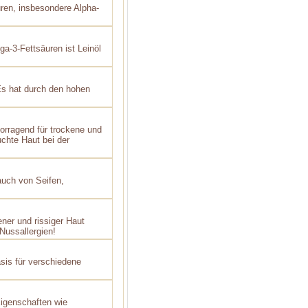
uren, insbesondere Alpha-
-3-Fettsäuren ist Leinöl
s hat durch den hohen
rragend für trockene und
uchte Haut bei der
auch von Seifen,
ener und rissiger Haut
Nussallergien!
asis für verschiedene
Eigenschaften wie