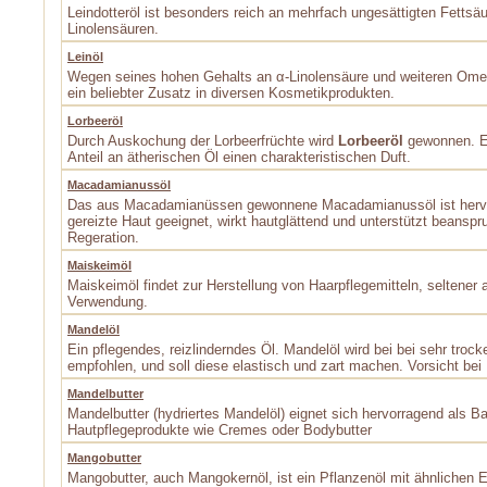
Leindotteröl ist besonders reich an mehrfach ungesättigten Fettsä
Linolensäuren.
Leinöl
Wegen seines hohen Gehalts an α-Linolensäure und weiteren Omega
ein beliebter Zusatz in diversen Kosmetikprodukten.
Lorbeeröl
Durch Auskochung der Lorbeerfrüchte wird
Lorbeeröl
gewonnen. E
Anteil an ätherischen Öl einen charakteristischen Duft.
Macadamianussöl
Das aus Macadamianüssen gewonnene Macadamianussöl ist hervo
gereizte Haut geeignet, wirkt hautglättend und unterstützt beanspr
Regeration.
Maiskeimöl
Maiskeimöl findet zur Herstellung von Haarpflegemitteln, seltener 
Verwendung.
Mandelöl
Ein pflegendes, reizlinderndes Öl. Mandelöl wird bei bei sehr trock
empfohlen, und soll diese elastisch und zart machen. Vorsicht bei 
Mandelbutter
Mandelbutter (hydriertes Mandelöl) eignet sich hervorragend als B
Hautpflegeprodukte wie Cremes oder Bodybutter
Mangobutter
Mangobutter, auch Mangokernöl, ist ein Pflanzenöl mit ähnlichen 