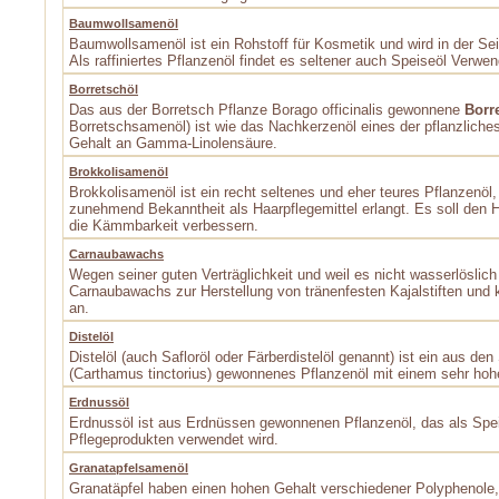
Baumwollsamenöl
Baumwollsamenöl ist ein Rohstoff für Kosmetik­ und wird in der Se
Als raffiniertes Pflanzenöl findet es seltener auch Speiseöl Verwe
Borretschöl
Das aus der Borretsch Pflanze Borago officinalis gewonnene
Borr
Borretschsamenöl) ist wie das Nachkerzenöl eines der pflanzlich
Gehalt an Gamma-Linolensäure.
Brokkolisamenöl
Brokkolisamenöl ist ein recht seltenes und eher teures Pflanzenöl, 
zunehmend Bekanntheit als Haarpflegemittel erlangt. Es soll den 
die Kämmbarkeit verbessern.
Carnaubawachs
Wegen seiner guten Verträglichkeit und weil es nicht wasserlöslich i
Carnaubawachs zur Herstellung von tränenfesten Kajalstiften und 
an.
Distelöl
Distelöl (auch Safloröl oder Färberdistelöl genannt) ist ein aus de
(Carthamus tinctorius) gewonnenes Pflanzenöl mit einem sehr hoh
Erdnussöl
Erdnussöl ist aus Erdnüssen gewonnenen Pflanzenöl, das als Spei
Pflegeprodukten verwendet wird.
Granatapfelsamenöl
Granatäpfel haben einen hohen Gehalt verschiedener Polyphenole