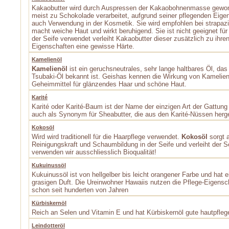
Kakaobutter wird durch Auspressen der Kakaobohnenmasse gew
meist zu Schokolade verarbeitet, aufgrund seiner pflegenden Eigen
auch Verwendung in der Kosmetik. Sie wird empfohlen bei strapazi
macht weiche Haut und wirkt beruhigend. Sie ist nicht geeignet für 
der Seife verwendet verleiht Kakaobutter dieser zusätzlich zu ihr
Eigenschaften eine gewisse Härte.
Kamelienöl
Kamelienöl
ist ein geruchsneutrales, sehr lange haltbares Öl, das
Tsubaki-Öl bekannt ist. Geishas kennen die Wirkung von Kamelienö
Geheimmittel für glänzendes Haar und schöne Haut.
Karité
Karité oder Karité-Baum ist der Name der einzigen Art der Gattung V
auch als Synonym für Sheabutter, die aus den Karité-Nüssen herges
Kokosöl
Wird wird traditionell für die Haarpflege verwendet.
Kokosöl
sorgt 
Reinigungskraft und Schaumbildung in der Seife und verleiht der Se
verwenden wir ausschliesslich Bioqualität!
Kukuinussöl
Kukuinussöl ist von hellgelber bis leicht orangener Farbe und hat e
grasigen Duft. Die Ureinwohner Hawaiis nutzen die Pflege-Eigens
schon seit hunderten von Jahren
Kürbiskernöl
Reich an Selen und Vitamin E und hat Kürbiskernöl gute hautpfle
Leindotteröl