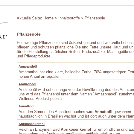
Aktuelle Seite:
Home
>
Inhaltsstoffe
>
Pflanzenöle
Pflanzenöle
Hochwertige Pflanzenöle sind äußerst gesund und wertvolle Lebensm
pflegen und schützen pflanzliche Öle und Fette unsere Haut und un
für die Herstellung natürlicher Seifen, Badezusätze, Massageöle un
und Pflegeprodukte.
Amaranthöl
Amaranthöl hat eine klare, hellgelbe Farbe, 70% ungesättigten Fe
hohen Anteil an Squalen.
Andirobaöl
Andirobaöl wird schon lange von der Bevölkerung des des Amazon
uns wird das Pflanzenöl unter dem Namen "Amazonasöl" zunehmen
Wellness­ Produkt populär.
Annattoöl
Aus den Samen des Annattostrauches wird
Annattoöl
gewonnen. D
hauptsächlich in Brasilien wächst und ist dort auch unter dem N
Aprikosenkernöl
Reich an Enzymen wird
Aprikosenkernöl
für empfindliche und au
Ausserdem soll Aprikosenkernöl leicht antibakteriell wirken.