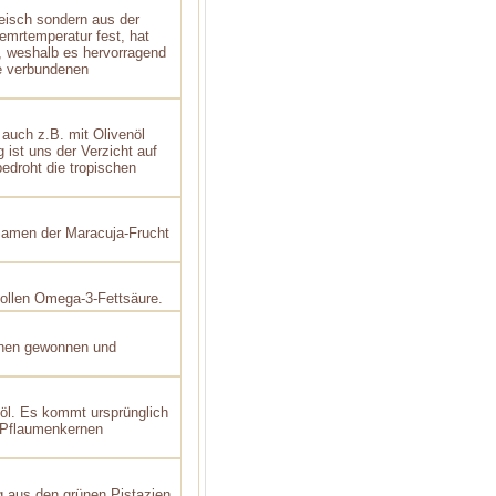
eisch sondern aus der
emrtemperatur fest, hat
, weshalb es hervorragend
e verbundenen
 auch z.B. mit Olivenöl
 ist uns der Verzicht auf
edroht die tropischen
Samen der Maracuja-Frucht
tvollen Omega-3-Fettsäure.
ernen gewonnen und
nöl. Es kommt ursprünglich
 Pflaumenkernen
g aus den grünen Pistazien