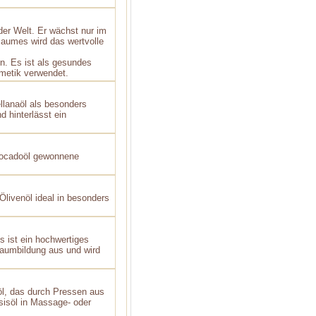
der Welt. Er wächst nur im
aumes wird das wertvolle
en. Es ist als gesundes
metik verwendet.
llanaöl als besonders
d hinterlässt ein
vocadoöl gewonnene
Ölivenöl ideal in besonders
 ist ein hochwertiges
haumbildung aus und wird
öl, das durch Pressen aus
söl in Massage- ­oder