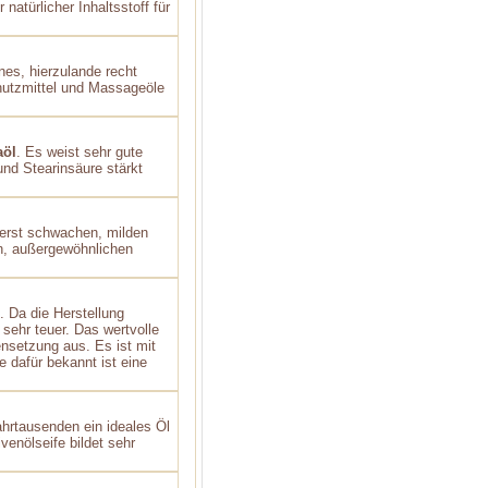
natürlicher Inhaltsstoff für
nes, hierzulande recht
hutzmittel und Massageöle
aöl
. Es weist sehr gute
und Stearinsäure stärkt
erst schwachen, milden
n, außergewöhnlichen
 Da die Herstellung
 sehr teuer. Das wertvolle
nsetzung aus. Es ist mit
 dafür bekannt ist eine
hrtausenden ein ideales Öl
venölseife bildet sehr