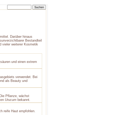
ittel. Darüber hinaus
sunverzichtbarer Bestandteil
d vieler weiterer Kosmetik
ttsäuren und einen extrem
asgebiets verwendet. Bei
d als Beauty­ und
ie Pflanze, wächst
amen
Urucum
bekannt.
ch reife Haut empfohlen.