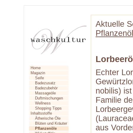
Aktuelle S
Pflanzenö
Lorbeerö
Home
Echter Lo
Magazin
Seife
Gewürtzlo
Badezusatz
Badezubehör
nobilis) i
Massageöle
Familie de
Duftmischungen
Wellness
Lorbeerg
Shopping Tipps
Inhaltsstoffe
(Lauraceae
Ätherische Öle
Blüten und Kräuter
aus Vorde
Pflanzenöle