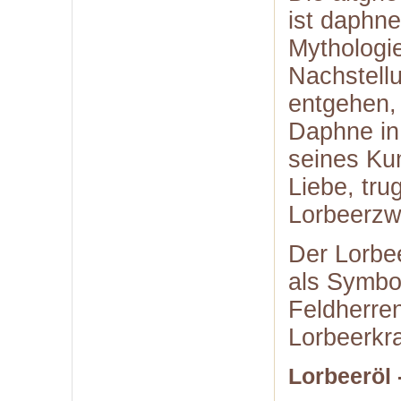
ist daphne
Mythologi
Nachstell
entgehen,
Daphne in
seines Ku
Liebe, tru
Lorbeerzw
Der Lorbe
als Symbo
Feldherre
Lorbeerkr
Lorbeeröl 