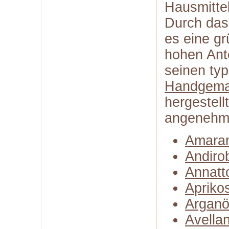
Hausmittel
Durch das 
es eine gr
hohen Ant
seinen typ
Handgema
hergestell
angenehme
Amaran
Andiro
Annatt
Apriko
Arganö
Avella