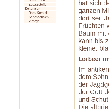
Wirkstofföle
hat sich 
Zusatzstoffe
Dekoration
ganzen Mit
Raku Keramik
dort seit 
Seifenschalen
Vintage
Früchten 
Baum mit d
kann bis 
kleine, b
Lorbeer im
Im antiken
dem Sohn 
der Jagdgö
der Gott d
und Schut
Die altgri