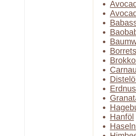
Avocad
Avocad
Babass
Baobab
Baumw
Borret
Brokko
Carna
Distelö
Erdnus
Granat
Hagebu
Hanföl
Haseln
Himbe