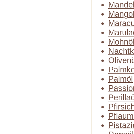
Mandel
Mangob
Maracu
Marula
Mohnö
Nachtk
Olivenö
Palmke
Palmöl
Passio
Perillaö
Pfirsic
Pflaum
Pistazi