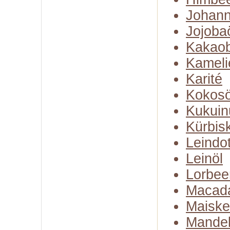
Johann
Jojoba
Kakaob
Kameli
Karité
Kokosö
Kukuin
Kürbis
Leindot
Leinöl
Lorbee
Macad
Maiske
Mandel