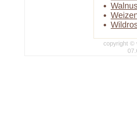
Walnus
Weizen
Wildro
copyright © 
07.