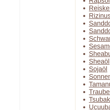
Rapsöl
Reiske
Rizinu
Sanddo
Sanddo
Schwa
Sesam
Sheabu
Sheaöl
Sojaöl
Sonne
Taman
Traube
Tsubak
Ucuuba