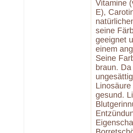
Vitamine (
E), Caroti
natürliche
seine Färb
geeignet u
einem an
Seine Far
braun. Da
ungesättig
Linosäure
gesund. L
Blutgerin
Entzündun
Eigenscha
Borretschö