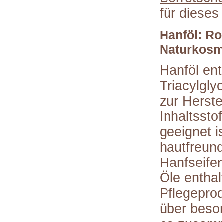
für dieses
Hanföl: Ro
Naturkosm
Hanföl ent
Triacylgly
zur Herste
Inhaltsstof
geeignet i
hautfreund
Hanfseifen
Öle entha
Pflegepro
über beson