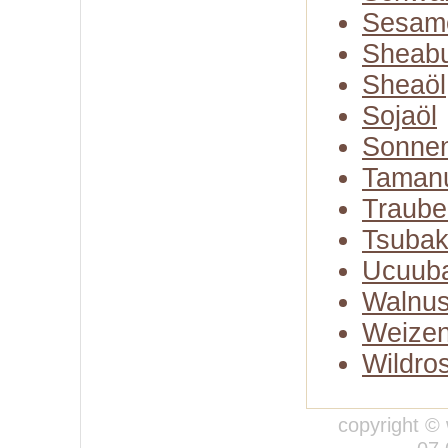
Sesam
Sheabu
Sheaöl
Sojaöl
Sonne
Taman
Traube
Tsubak
Ucuuba
Walnus
Weizen
Wildro
copyright © 