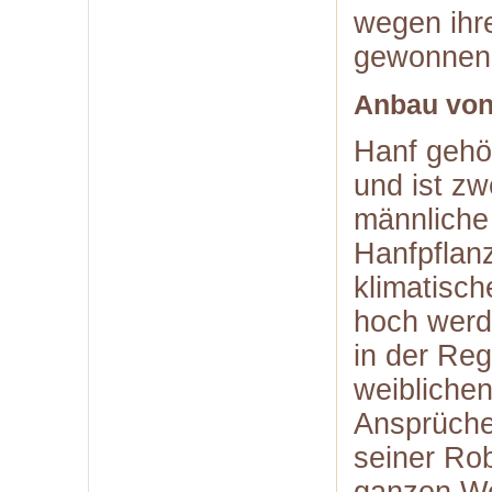
wegen ihr
gewonnene
Anbau von
Hanf gehö
und ist zw
männliche
Hanfpflanz
klimatisch
hoch werd
in der Reg
weibliche
Ansprüch
seiner Rob