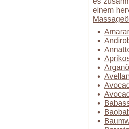
es zusamm
einem herv
Massageö
Amaran
Andiro
Annatt
Apriko
Arganö
Avella
Avocad
Avocad
Babass
Baobab
Baumw