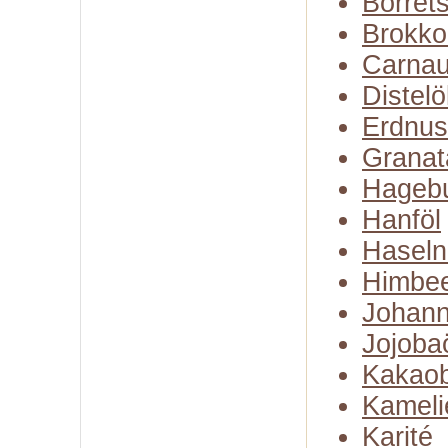
Borret
Brokko
Carna
Distelö
Erdnus
Granat
Hagebu
Hanföl
Haseln
Himbe
Johann
Jojoba
Kakaob
Kameli
Karité