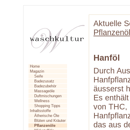
Aktuelle S
Pflanzenö
Hanföl
Home
Durch Aus
Magazin
Seife
Hanfpflan
Badezusatz
Badezubehör
äusserst 
Massageöle
Es enthäl
Duftmischungen
Wellness
von THC, 
Shopping Tipps
Inhaltsstoffe
Hanfpflanz
Ätherische Öle
Blüten und Kräuter
das aus d
Pflanzenöle