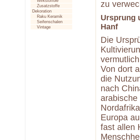
Wirkstofföle
zu verwec
Zusatzstoffe
Dekoration
Ursprung u
Raku Keramik
Seifenschalen
Hanf
Vintage
Die Urspr
Kultivieru
vermutlich
Von dort a
die Nutzu
nach China
arabische 
Nordafrika
Europa aus
fast allen
Menschhei