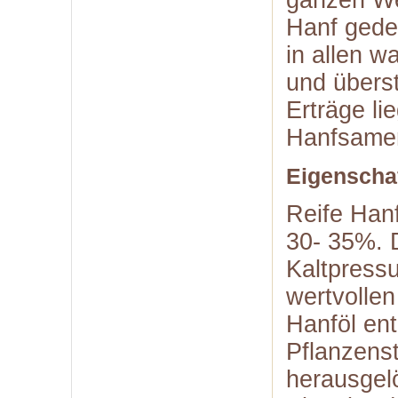
ganzen Wel
Hanf gede
in allen 
und überst
Erträge l
Hanfsamen
Eigenscha
Reife Han
30- 35%. 
Kaltpress
wertvollen
Hanföl en
Pflanzenst
herausgel