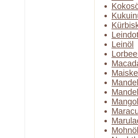
Kokosö
Kukuin
Kürbis
Leindot
Leinöl
Lorbee
Macad
Maiske
Mandel
Mandel
Mangob
Maracu
Marula
Mohnö