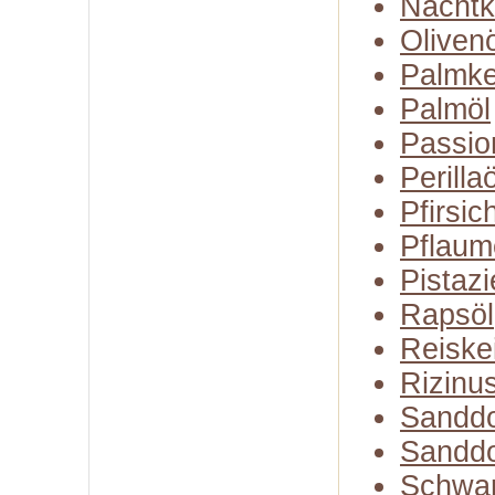
Nachtk
Olivenö
Palmke
Palmöl
Passio
Perillaö
Pfirsic
Pflaum
Pistazi
Rapsöl
Reiske
Rizinu
Sanddo
Sanddo
Schwa