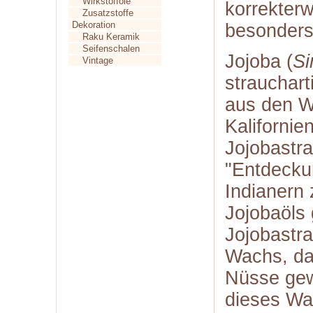
Wirkstofföle
korrekter
Zusatzstoffe
Dekoration
besonders 
Raku Keramik
Seifenschalen
Jojoba (
Si
Vintage
strauchar
aus den W
Kaliforni
Jojobastr
"Entdecku
Indianern
Jojobaöls
Jojobastra
Wachs, da
Nüsse ge
dieses Wac