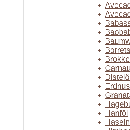
Avocad
Avocad
Babass
Baobab
Baumw
Borret
Brokko
Carna
Distelö
Erdnus
Granat
Hagebu
Hanföl
Haseln