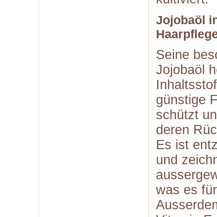
Jojobaöl i
Haarpfleg
Seine bes
Jojobaöl 
Inhaltssto
günstige 
schützt un
deren Rüc
Es ist en
und zeichn
aussergewö
was es fü
Ausserdem