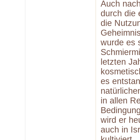
Auch nach
durch die 
die Nutzu
Geheimnis
wurde es s
Schmiermit
letzten J
kosmetisc
es entsta
natürliche
in allen R
Bedingung
wird er he
auch in Is
kultiviert.