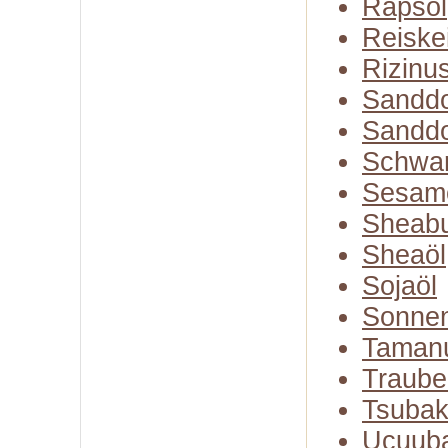
Rapsöl
Reiske
Rizinu
Sanddo
Sanddo
Schwa
Sesam
Sheabu
Sheaöl
Sojaöl
Sonne
Taman
Traube
Tsubak
Ucuuba