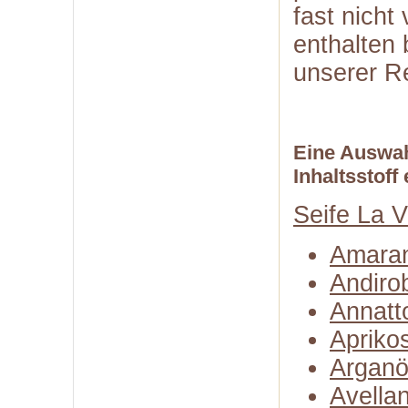
fast nicht
enthalten 
unserer R
Eine Auswah
Inhaltsstoff
Seife La 
Amaran
Andiro
Annatt
Apriko
Arganö
Avella