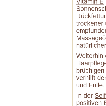
Vitamin E
Sonnenschu
Rückfettun
trockener 
empfunden.
Massageö
natürlich
Weiterhin 
Haarpflege
brüchigen
verhilft 
und Fülle.
In der
Sei
positiven 