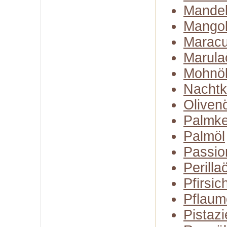
Mandel
Mangob
Maracu
Marula
Mohnö
Nachtk
Olivenö
Palmke
Palmöl
Passio
Perillaö
Pfirsic
Pflaum
Pistazi