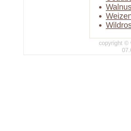
Walnus
Weizen
Wildro
copyright © 
07.