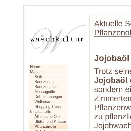
Aktuelle S
Pflanzenö
Jojobaöl
Home
Trotz sei
Magazin
Seife
Jojobaöl
e
Badezusatz
Badezubehör
sondern ei
Massageöle
Zimmertem
Duftmischungen
Wellness
Pflanzenw
Shopping Tipps
Inhaltsstoffe
zu pflanzl
Ätherische Öle
Blüten und Kräuter
Jojobwach
Pflanzenöle