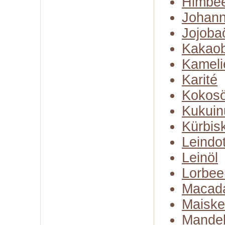
Himbe
Johann
Jojoba
Kakaob
Kameli
Karité
Kokosö
Kukuin
Kürbis
Leindot
Leinöl
Lorbee
Macad
Maiske
Mandel