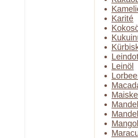
Kameli
Karité
Kokosö
Kukuin
Kürbis
Leindot
Leinöl
Lorbee
Macad
Maiske
Mandel
Mandel
Mangob
Maracu