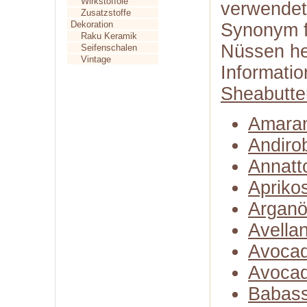
Wirkstofföle
verwendet
Zusatzstoffe
Dekoration
Synonym fü
Raku Keramik
Nüssen her
Seifenschalen
Vintage
Informatio
Sheabutte
Amaran
Andiro
Annatt
Apriko
Arganö
Avella
Avocad
Avocad
Babass