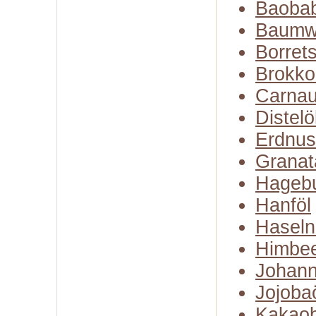
Baobab
Baumw
Borret
Brokko
Carna
Distelö
Erdnus
Granat
Hagebu
Hanföl
Haseln
Himbe
Johann
Jojoba
Kakaob