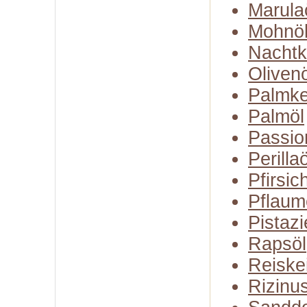
Marula
Mohnö
Nachtk
Olivenö
Palmke
Palmöl
Passio
Perillaö
Pfirsic
Pflaum
Pistazi
Rapsöl
Reiske
Rizinu