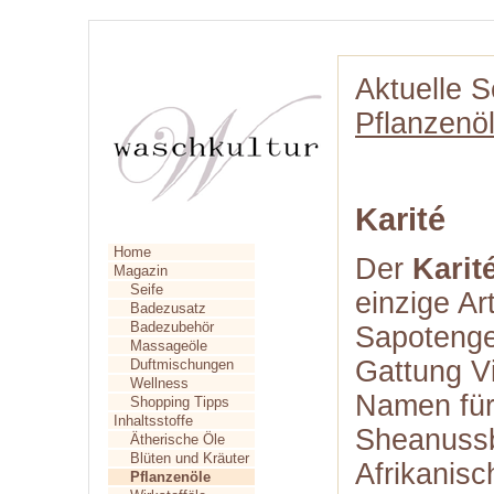
Aktuelle S
Pflanzenö
Karité
Home
Der
Karit
Magazin
Seife
einzige Ar
Badezusatz
Badezubehör
Sapotenge
Massageöle
Gattung Vi
Duftmischungen
Wellness
Namen für
Shopping Tipps
Inhaltsstoffe
Sheanussb
Ätherische Öle
Blüten und Kräuter
Afrikanisc
Pflanzenöle