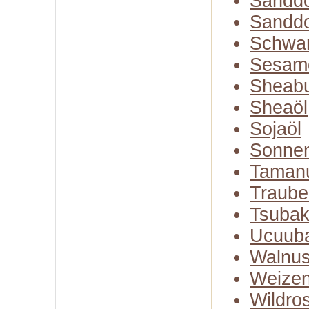
Sanddo
Sanddo
Schwa
Sesam
Sheabu
Sheaöl
Sojaöl
Sonne
Taman
Traube
Tsubak
Ucuuba
Walnus
Weizen
Wildro