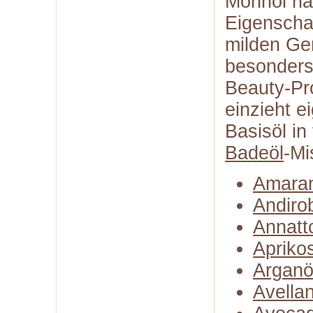
Mohnöl ha
Eigenscha
milden Ge
besonders
Beauty­-Pr
einzieht e
Basisöl i
Badeöl
-Mi
Amaran
Andiro
Annatt
Apriko
Arganö
Avella