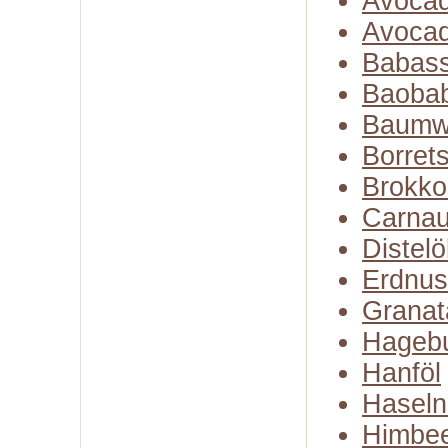
Avocad
Avocad
Babass
Baobab
Baumw
Borret
Brokko
Carna
Distelö
Erdnus
Granat
Hagebu
Hanföl
Haseln
Himbe