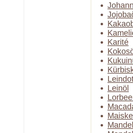
Johann
Jojoba
Kakaob
Kameli
Karité
Kokosö
Kukuin
Kürbis
Leindot
Leinöl
Lorbee
Macad
Maiske
Mandel