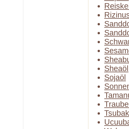
Reiske
Rizinu
Sanddo
Sanddo
Schwa
Sesam
Sheabu
Sheaöl
Sojaöl
Sonne
Taman
Traube
Tsubak
Ucuuba