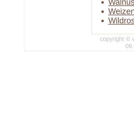
Walnus
Weizen
Wildro
copyright © 
09