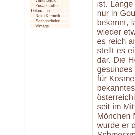
Wirkstofföle
ist. Lang
Zusatzstoffe
Dekoration
nur in Gou
Raku Keramik
bekannt, 
Seifenschalen
Vintage
wieder et
es reich a
stellt es 
dar. Die H
gesundes 
für Kosmet
bekanntes
österreich
seit im Mi
Mönchen M
wurde er 
Schmerzmi