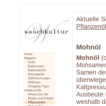
Aktuelle S
Pflanzenö
Mohnöl
Home
Mohnöl
(o
Magazin
Seife
Mohsamen
Badezusatz
Badezubehör
Samen de
Massageöle
überwiege
Duftmischungen
Wellness
Kaltpress
Shopping Tipps
Inhaltsstoffe
Ausbeute i
Ätherische Öle
Blüten und Kräuter
weshalb da
Pflanzenöle