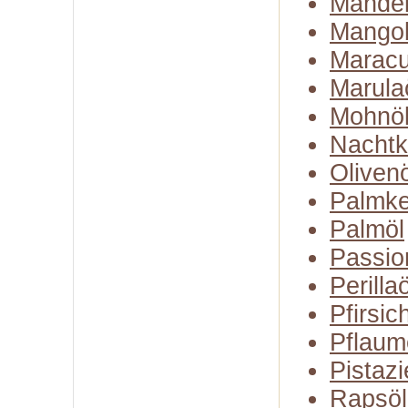
Mandel
Mangob
Maracu
Marula
Mohnö
Nachtk
Olivenö
Palmke
Palmöl
Passio
Perillaö
Pfirsic
Pflaum
Pistazi
Rapsöl