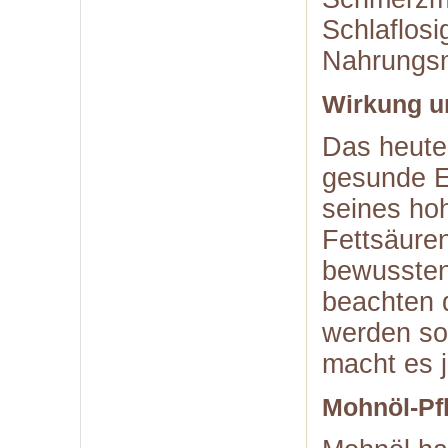
Schlaflosi
Nahrungsmi
Wirkung u
Das heute 
gesunde E
seines ho
Fettsäuren
bewussten
beachten d
werden so
macht es j
Mohnöl-Pf