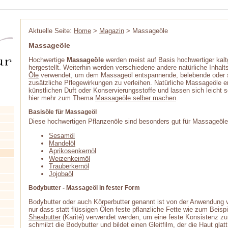
Aktuelle Seite:
Home
>
Magazin
> Massageöle
Massageöle
Hochwertige
Massageöle
werden meist auf Basis hochwertiger kaltg
hergestellt. Weiterhin werden verschiedene andere natürliche Inhalt
Öle
verwendet, um dem Massageöl entspannende, belebende oder si
zusätzliche Pflegewirkungen zu verleihen. Natürliche Massageöle en
künstlichen Duft oder Konservierungsstoffe und lassen sich leicht s
hier mehr zum Thema
Massageöle selber machen
.
Basisöle für Massageöl
Diese hochwertigen Pflanzenöle sind besonders gut für Massageöle
Sesamöl
Mandelöl
Aprikosenkernöl
Weizenkeimöl
Trauberkernöl
Jojobaöl
Bodybutter - Massageöl in fester Form
Bodybutter oder auch Körperbutter genannt ist von der Anwendung 
nur dass statt flüssigen Ölen feste pflanzliche Fette wie zum Beisp
Sheabutter
(Karité) verwendet werden, um eine feste Konsistenz zu
schmilzt die Bodybutter und bildet einen Gleitfilm, der die Haut gl