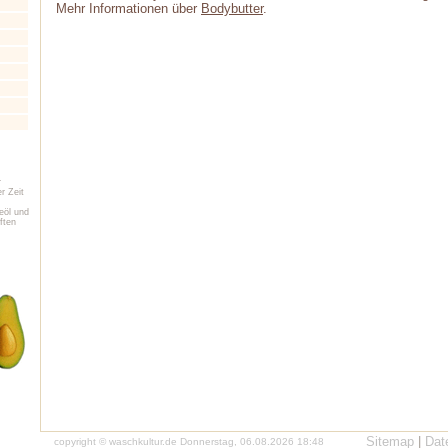
Mehr Informationen über
Bodybutter
.
r
r Zeit
eöl und
ften
.
Sitemap
|
Dat
copyright © waschkultur.de Donnerstag, 06.08.2026 18:48