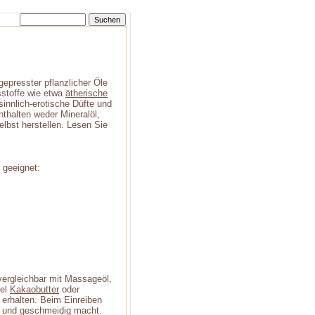
epresster pflanzlicher Öle
sstoffe wie etwa
ätherische
nnlich-erotische Düfte und
thalten weder Mineralöl,
elbst herstellen. Lesen Sie
 geeignet:
vergleichbar mit Massageöl,
iel
Kakaobutter
oder
 erhalten. Beim Einreiben
att und geschmeidig macht.