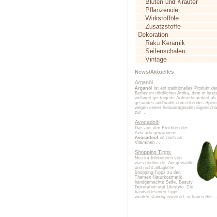
Blüten und Kräuter
Pflanzenöle
Wirkstofföle
Zusatzstoffe
Dekoration
Raku Keramik
Seifenschalen
Vintage
News/Aktuelles
Arganöl
Arganöl
ist ein traditionelles Produkt de
Berber im nördlichen Afrika, dem in letzte
weltweit gesteigerte Aufmerksamkeit als
gesundes und wohlschmeckendes Speis
wegen seiner herausragenden Eigenscha
zur ...
Avocadoöl
Das aus den Früchten der
Avocado gewonnene
Avocadoöl
ist reich an
Vitaminen ...
Shopping Tipps
Neu im Infobereich von
waschkultur.de: Ausgewählte
und nicht alltägliche
Shopping-Tipps zu den
Themen Naturkosmetik,
handgemachte Seife, Beauty,
Dekoration und Lifestyle. Die
handverlesenen Tipps
werden ständig erweitert, schauen Sie ..