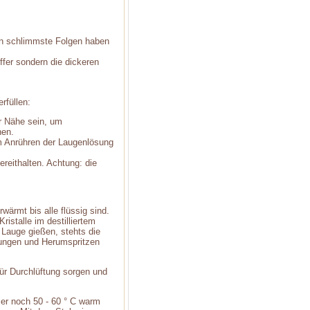
ann schlimmste Folgen haben
fer sondern die dickeren
rfüllen:
r Nähe sein, um
nen.
m Anrühren der Laugenlösung
reithalten. Achtung: die
wärmt bis alle flüssig sind.
istalle im destilliertem
Lauge gießen, stehts die
fungen und Herumspritzen
ür Durchlüftung sorgen und
mer noch 50 - 60 ° C warm