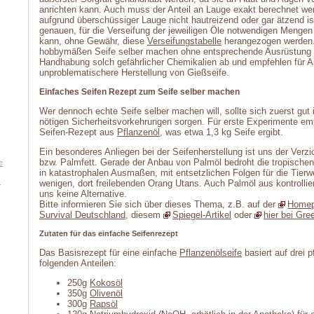
anrichten kann. Auch muss der Anteil an Lauge exakt berechnet werd
aufgrund überschüssiger Lauge nicht hautreizend oder gar ätzend is
genauen, für die Verseifung der jeweiligen Öle notwendigen Menge
kann, ohne Gewähr, diese
Verseifungstabelle
herangezogen werden.
hobbymäßen Seife selber machen ohne entsprechende Ausrüstung 
Handhabung solch gefährlicher Chemikalien ab und empfehlen für A
unproblematischere Herstellung von Gießseife.
Einfaches Seifen Rezept zum Seife selber machen
Wer dennoch echte Seife selber machen will, sollte sich zuerst gut 
nötigen Sicherheitsvorkehrungen sorgen. Für erste Experimente emp
Seifen-Rezept aus
Pflanzenöl
, was etwa 1,3 kg Seife ergibt.
Ein besonderes Anliegen bei der Seifenherstellung ist uns der Verz
bzw. Palmfett. Gerade der Anbau von Palmöl bedroht die tropische
e
in katastrophalen Ausmaßen, mit entsetzlichen Folgen für die Tierw
s
wenigen, dort freilebenden Orang Utans. Auch Palmöl aus kontrollier
uns keine Alternative.
Bitte informieren Sie sich über dieses Thema, z.B. auf der
Homep
Survival Deutschland
, diesem
Spiegel-Artikel
oder
hier bei Gr
Zutaten für das einfache Seifenrezept
Das Basisrezept für eine einfache
Pflanzenölseife
basiert auf drei 
folgenden Anteilen:
250g
Kokosöl
350g
Olivenöl
300g
Rapsöl