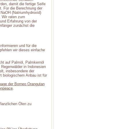
en, damit die fertige Seife
t. Für die Berechnung der
n NaOH (Natriumhydroxid)
 Wir raten zum
und Erfahrung von der
nfänger zunächst die
informieren und für die
fehlen wir dieses einfache
icht auf Palmöl, Palmkernöl
n Regenwälder in Indonesien
elt, insbesondere der
t biologischem Anbau ist für
age der Borneo Orangutan
eenpeace
.
pflanzlichen Ölen zu