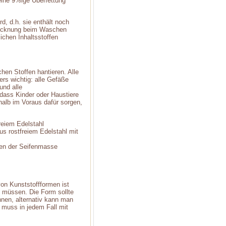
eine 9%ige Überfettung
d, d.h. sie enthält noch
trocknung beim Waschen
lichen Inhaltsstoffen
hen Stoffen hantieren. Alle
rs wichtig: alle Gefäße
und alle
dass Kinder oder Haustiere
halb im Voraus dafür sorgen,
freiem Edelstahl
s rostfreiem Edelstahl mit
ren der Seifenmasse
on Kunststoffformen ist
n müssen. Die Form sollte
önnen, alternativ kann man
m muss in jedem Fall mit