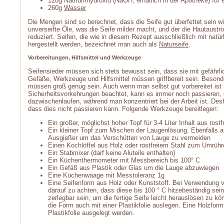
120g Natriumhydroxid (NaOH, erhätlich in der Apotheke) für 
260g
Wasser
Die Mengen sind so berechnet, dass die Seife gut überfettet sein wir
unverseifte Öle, was die Seife milder macht, und der die Hautaus
reduziert. Seifen, die wie in diesem Rezept ausschließlich mit natür
hergestellt werden, bezeichnet man auch als
Naturseife
.
Vorbereitungen, Hilfsmittel und Werkzeuge
Seifensieder müssen sich stets bewusst sein, dass sie mit gefährlic
Gefäße, Werkzeuge und Hilfsmittel müssen griffbereit sein. Besonde
müssen groß genug sein. Auch wenn man selbst gut vorbereitet ist 
Sicherheitsvorkehrungen beachtet, kann es immer noch passieren, 
dazwischenlaufen, während man konzentriert bei der Arbeit ist. Des
dass dies nicht passieren kann. Folgende Werkzeuge bereitlegen:
Ein großer, möglichst hoher Topf für 3-4 Liter Inhalt aus rost
Ein kleiner Topf zum Mischen der Laugenlösung. Ebenfalls au
Ausgießer um das Verschütten von Lauge zu vermeiden
Einen Kochlöffel aus Holz oder rostfreiem Stahl zum Umrüh
Ein Stabmixer (darf keine Aluteile enthalten)
Ein Küchenthermometer mit Messbereich bis 100° C
Ein Gefäß aus Plastik oder Glas um die Lauge abzuwiegen
Eine Küchenwaage mit Messtoleranz 1g
Eine Seifenform aus Holz oder Kunststoff. Bei Verwendung v
darauf zu achten, dass diese bis 100 ° C hitzebeständig sei
zerlegbar sein, um die fertige Seife leicht herauslösen zu k
die Form auch mit einer Plastikfolie auslegen. Eine Holzfor
Plastikfolie ausgelegt werden.