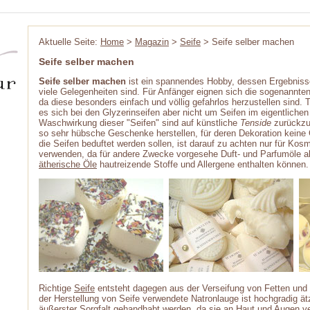
Aktuelle Seite:
Home
>
Magazin
>
Seife
> Seife selber machen
Seife selber machen
Seife selber machen
ist ein spannendes Hobby, dessen Ergebnis
viele Gelegenheiten sind. Für Anfänger eignen sich die sogenannten
da diese besonders einfach und völlig gefahrlos herzustellen sind.
es sich bei den Glyzerinseifen aber nicht um Seifen im eigentlich
Waschwirkung dieser "Seifen" sind auf künstliche
Tenside
zurückzu
so sehr hübsche Geschenke herstellen, für deren Dekoration keine
die Seifen beduftet werden sollen, ist darauf zu achten nur für Ko
verwenden, da für andere Zwecke vorgesehe Duft- und Parfumöle ab
ätherische Öle
hautreizende Stoffe und Allergene enthalten können.
Richtige
Seife
entsteht dagegen aus der Verseifung von Fetten und 
der Herstellung von Seife verwendete Natronlauge ist hochgradig ä
äußerster Sorgfalt gehandhabt werden, da sie an Haut und Augen 