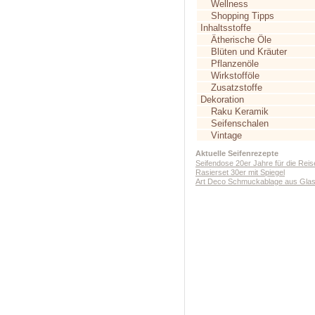
Wellness
Shopping Tipps
Inhaltsstoffe
Ätherische Öle
Blüten und Kräuter
Pflanzenöle
Wirkstofföle
Zusatzstoffe
Dekoration
Raku Keramik
Seifenschalen
Vintage
Aktuelle Seifenrezepte
Seifendose 20er Jahre für die Reis
Rasierset 30er mit Spiegel
Art Deco Schmuckablage aus Gla