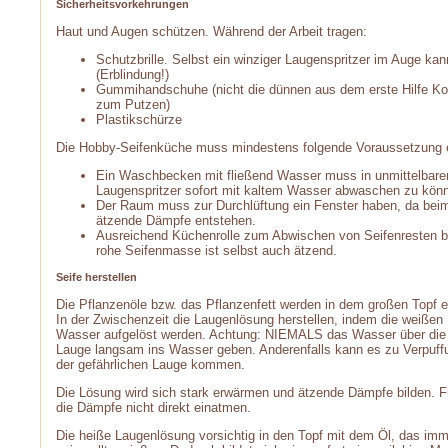
Sicherheitsvorkehrungen
Haut und Augen schützen. Während der Arbeit tragen:
Schutzbrille. Selbst ein winziger Laugenspritzer im Auge k
(Erblindung!)
Gummihandschuhe (nicht die dünnen aus dem erste Hilfe Kof
zum Putzen)
Plastikschürze
Die Hobby-Seifenküche muss mindestens folgende Voraussetzung e
Ein Waschbecken mit fließend Wasser muss in unmittelbare
Laugenspritzer sofort mit kaltem Wasser abwaschen zu kön
Der Raum muss zur Durchlüftung ein Fenster haben, da bei
ätzende Dämpfe entstehen.
Ausreichend Küchenrolle zum Abwischen von Seifenresten be
rohe Seifenmasse ist selbst auch ätzend.
Seife herstellen
Die Pflanzenöle bzw. das Pflanzenfett werden in dem großen Topf er
In der Zwischenzeit die Laugenlösung herstellen, indem die weißen Kr
Wasser aufgelöst werden. Achtung: NIEMALS das Wasser über die 
Lauge langsam ins Wasser geben. Anderenfalls kann es zu Verpuf
der gefährlichen Lauge kommen.
Die Lösung wird sich stark erwärmen und ätzende Dämpfe bilden. F
die Dämpfe nicht direkt einatmen.
Die heiße Laugenlösung vorsichtig in den Topf mit dem Öl, das im