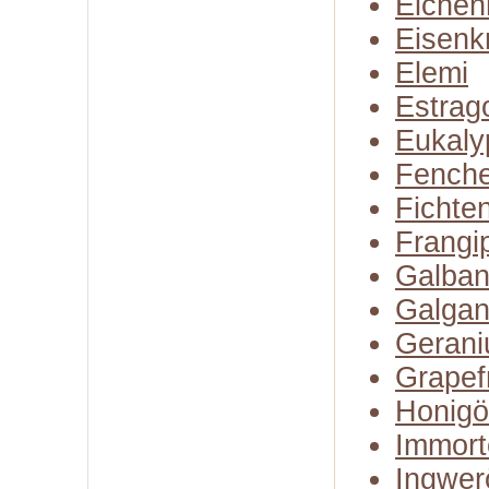
Eiche
Eisenk
Elemi
Estrag
Eukaly
Fenche
Fichte
Frangi
Galba
Galgan
Gerani
Grapefr
Honigö
Immort
Ingwer