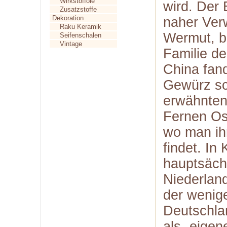
Wirkstofföle
wird. Der 
Zusatzstoffe
Dekoration
naher Ver
Raku Keramik
Wermut, b
Seifenschalen
Vintage
Familie de
China fan
Gewürz sc
erwähnten.
Fernen Os
wo man ih
findet. In
hauptsäch
Niederland
der wenig
Deutschla
als „eige