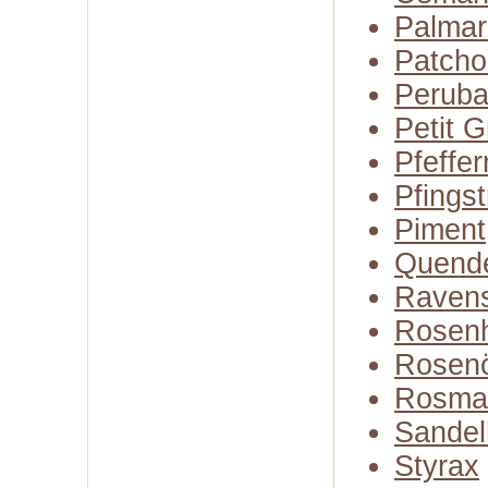
Palmar
Patcho
Perub
Petit G
Pfeffer
Pfings
Piment
Quend
Raven
Rosenh
Rosenö
Rosma
Sandel
Styrax