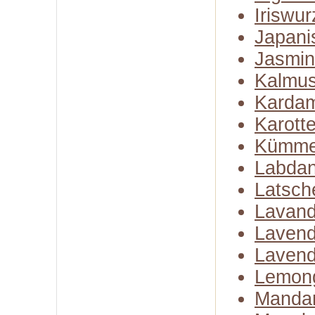
Iriswur
Japani
Jasmin
Kalmus
Karda
Karott
Kümme
Labda
Latsch
Lavand
Lavend
Lavend
Lemon
Mandar