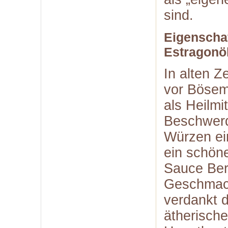
sind.
Eigenscha
Estragonö
In alten Z
vor Bösem 
als Heilmi
Beschwerd
Würzen ein
ein schön
Sauce Bern
Geschmac
verdankt d
ätherisch