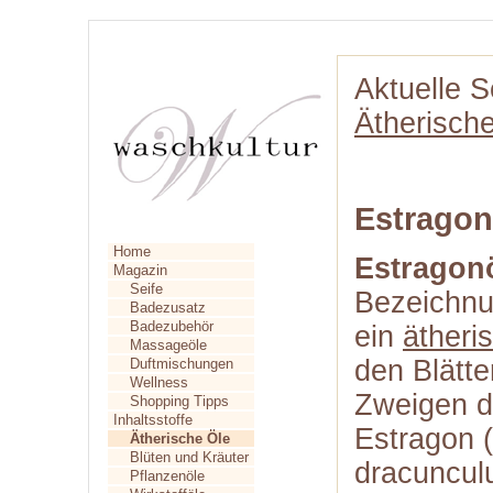
Aktuelle S
Ätherisch
Estragon
Home
Estragon
Magazin
Seife
Bezeichn
Badezusatz
Badezubehör
ein
ätheri
Massageöle
den Blätte
Duftmischungen
Wellness
Zweigen d
Shopping Tipps
Inhaltsstoffe
Estragon (
Ätherische Öle
Blüten und Kräuter
dracuncul
Pflanzenöle