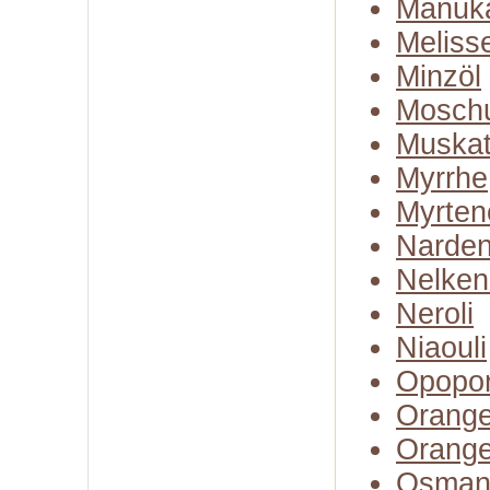
Manuk
Meliss
Minzöl
Moschu
Muskate
Myrrhe
Myrten
Narden
Nelken
Neroli
Niaouli
Opopo
Orange
Orange
Osman