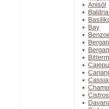
Anisöl
Baldria
Basili
Bay
Benzo
Bergam
Bergam
Bitter
Cajepu
Canan
Cassia
Champ
Cistro
Davan