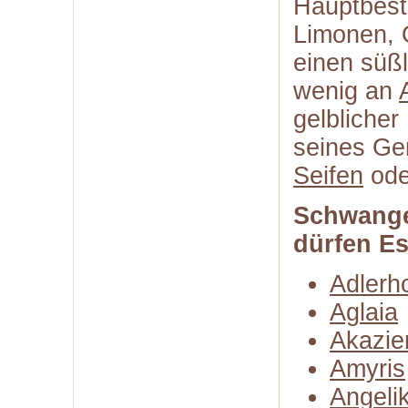
Hauptbest
Limonen, 
einen süßl
wenig an
gelbliche
seines Ge
Seifen
od
Schwange
dürfen E
Adlerh
Aglaia
Akazie
Amyris
Angeli