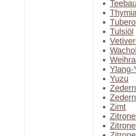
Teeba
Thymia
Tubero
Tulsiöl
Vetiver
Wachol
Weihra
Ylang-
Yuzu
Zedern
Zedern
Zimt
Zitron
Zitron
Zitrone