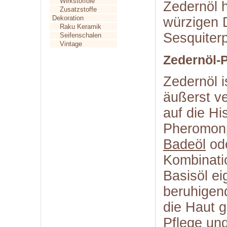
Wirkstofföle
Zedernöl 
Zusatzstoffe
Dekoration
würzigen 
Raku Keramik
Sesquiter
Seifenschalen
Vintage
Zedernöl-P
Zedernöl i
äußerst ve
auf die Hi
Pheromonp
Badeöl
od
Kombinati
Basisöl ei
beruhigen
die Haut 
Pflege un