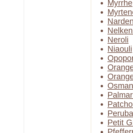
Myrrhe
Myrten
Narden
Nelken
Neroli
Niaouli
Opopo
Orange
Orange
Osman
Palmar
Patcho
Perub
Petit G
Pfeffer