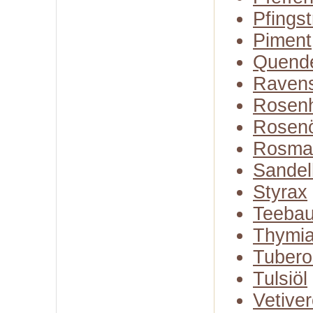
Pfings
Piment
Quend
Raven
Rosenh
Rosenö
Rosma
Sandel
Styrax
Teeba
Thymia
Tubero
Tulsiöl
Vetiver