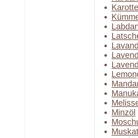
Karott
Kümme
Labda
Latsch
Lavand
Lavend
Lavend
Lemon
Mandar
Manuk
Meliss
Minzöl
Moschu
Muskate