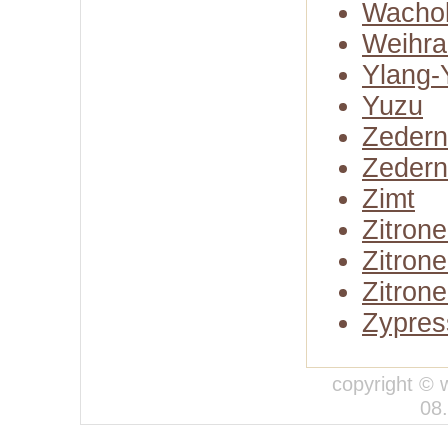
Wachol
Weihra
Ylang-
Yuzu
Zedern
Zedern
Zimt
Zitron
Zitron
Zitrone
Zypres
copyright © 
08