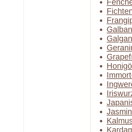
Fenche
Fichte
Frangi
Galba
Galgan
Gerani
Grapefr
Honigö
Immort
Ingwer
Iriswur
Japani
Jasmin
Kalmus
Karda