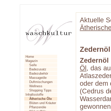
Aktuelle S
Ätherisch
Zedernöl
Home
Zedernöl
Magazin
Seife
Öl
, das a
Badezusatz
Badezubehör
Atlaszeder
Massageöle
oder dem 
Duftmischungen
Wellness
(Cedrus de
Shopping Tipps
Inhaltsstoffe
Wasserdam
Ätherische Öle
Blüten und Kräuter
gewonnen 
Pflanzenöle