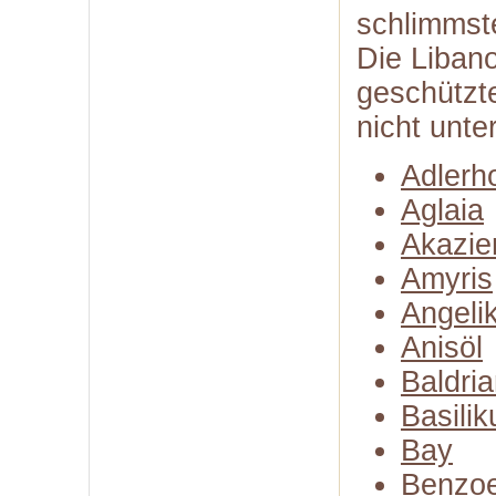
schlimmste
Die Libano
geschützte
nicht unte
Adlerh
Aglaia
Akazie
Amyris
Angeli
Anisöl
Baldria
Basili
Bay
Benzo