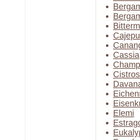
Bergam
Bergam
Bitter
Cajepu
Canan
Cassia
Champ
Cistro
Davan
Eiche
Eisenk
Elemi
Estrag
Eukaly