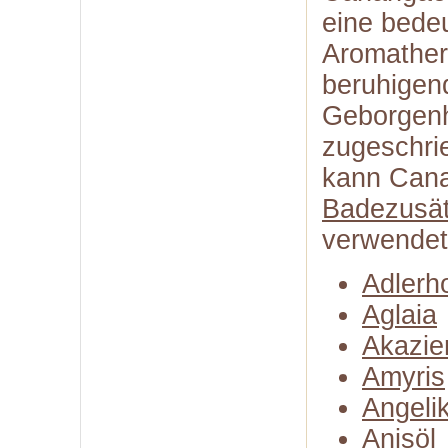
eine bedeu
Aromather
beruhigen
Geborgenh
zugeschri
kann Cana
Badezusä
verwendet
Adlerh
Aglaia
Akazie
Amyris
Angeli
Anisöl