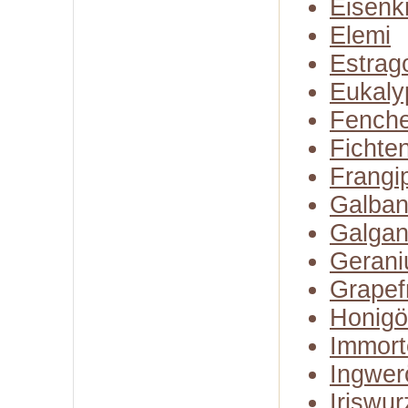
Eisenk
Elemi
Estrag
Eukaly
Fenche
Fichte
Frangi
Galba
Galgan
Gerani
Grapefr
Honigö
Immort
Ingwer
Iriswur