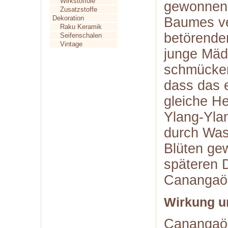
Wirkstofföle
gewonnen.
Zusatzstoffe
Dekoration
Baumes ve
Raku Keramik
betörenden
Seifenschalen
Vintage
junge Mäd
schmücken 
dass das 
gleiche He
Ylang-Ylan
durch Was
Blüten gew
späteren D
Canangaöl 
Wirkung u
Canangaöl 