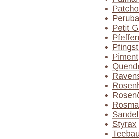
Patcho
Perub
Petit G
Pfeffer
Pfings
Piment
Quend
Raven
Rosenh
Rosenö
Rosma
Sandel
Styrax
Teeba