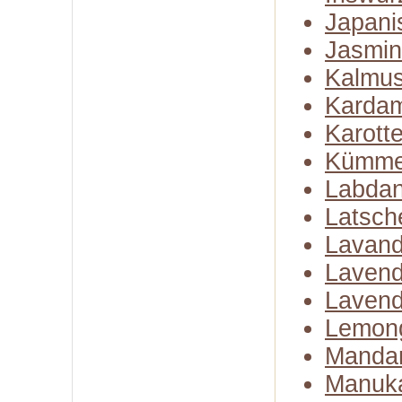
Japani
Jasmin
Kalmus
Karda
Karott
Kümme
Labda
Latsch
Lavand
Lavend
Lavend
Lemon
Mandar
Manuk