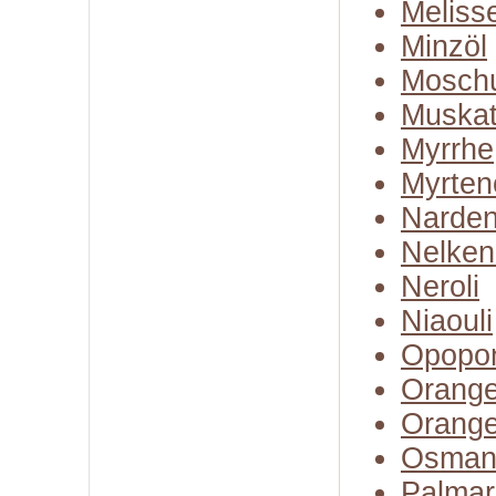
Meliss
Minzöl
Moschu
Muskate
Myrrhe
Myrten
Narden
Nelken
Neroli
Niaouli
Opopo
Orange
Orange
Osman
Palmar