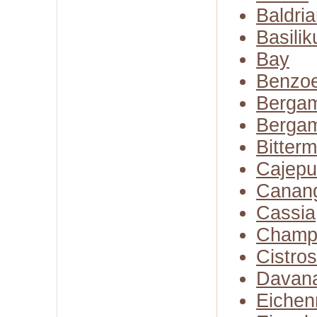
Baldria
Basili
Bay
Benzo
Bergam
Bergam
Bitter
Cajepu
Canan
Cassia
Champ
Cistro
Davan
Eiche