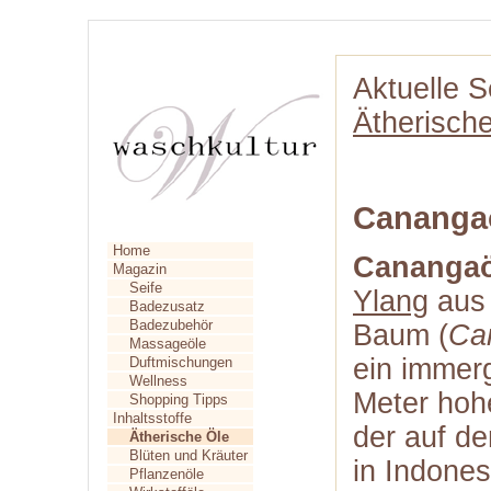
Aktuelle S
Ätherisch
Cananga
Home
Canangaö
Magazin
Seife
Ylang
aus
Badezusatz
Badezubehör
Baum (
Ca
Massageöle
ein immerg
Duftmischungen
Wellness
Meter hoh
Shopping Tipps
Inhaltsstoffe
der auf de
Ätherische Öle
Blüten und Kräuter
in Indones
Pflanzenöle