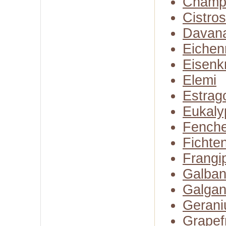
Champ
Cistro
Davan
Eiche
Eisenk
Elemi
Estrag
Eukaly
Fenche
Fichte
Frangi
Galba
Galgan
Gerani
Grapefr