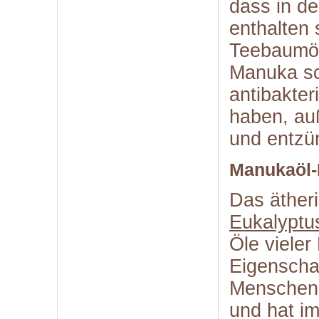
dass in d
enthalten 
Teebaumöl
Manuka sch
antibakter
haben, au
und entzü
Manukaöl-
Das äther
Eukalyptu
Öle vieler
Eigenschaf
Menschen 
und hat i