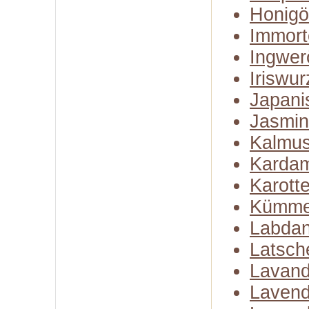
Honigö
Immort
Ingwer
Iriswur
Japani
Jasmin
Kalmus
Karda
Karott
Kümme
Labda
Latsch
Lavand
Lavend