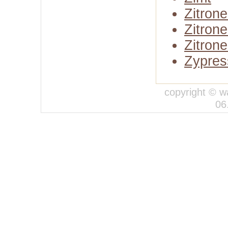
Zitron
Zitron
Zitrone
Zypres
copyright © w
06