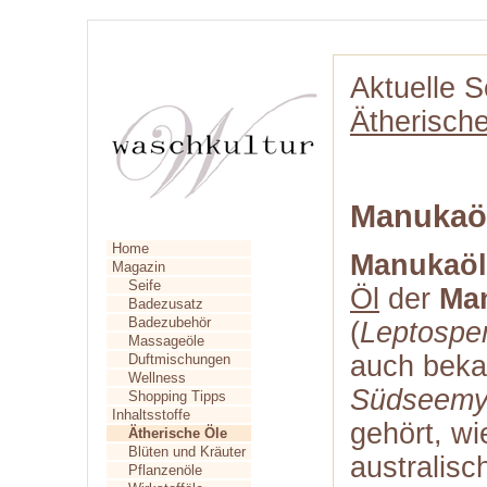
Aktuelle S
Ätherisch
Manukaö
Home
Manukaöl
Magazin
Seife
Öl
der
Ma
Badezusatz
Badezubehör
(
Leptospe
Massageöle
auch beka
Duftmischungen
Wellness
Südseemy
Shopping Tipps
Inhaltsstoffe
gehört, wi
Ätherische Öle
Blüten und Kräuter
australis
Pflanzenöle