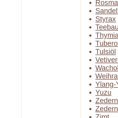
Rosma
Sandel
Styrax
Teeba
Thymia
Tubero
Tulsiöl
Vetiver
Wachol
Weihra
Ylang-
Yuzu
Zedern
Zedern
Zimt