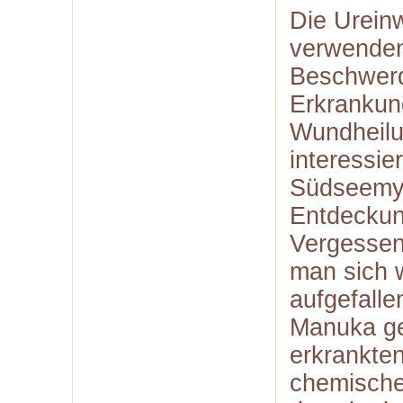
Die Urein
verwende
Beschwerd
Erkrankun
Wundheilu
interessie
Südseemyrt
Entdeckung
Vergessen
man sich 
aufgefalle
Manuka gef
erkrankte
chemische