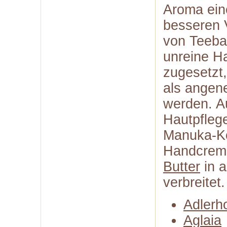
Aroma ein
besseren V
von Teeba
unreine Ha
zugesetzt
als angen
werden. A
Hautpfleg
Manuka-Ko
Handcrem
Butter
in a
verbreitet.
Adlerh
Aglaia