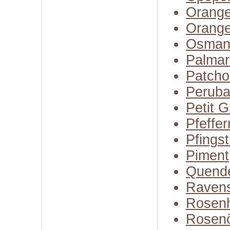
Orange
Orange
Osman
Palmar
Patcho
Perub
Petit G
Pfeffer
Pfings
Piment
Quend
Raven
Rosenh
Rosenö