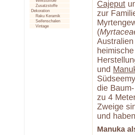
Wirkstofföle
Cajeput
un
Zusatzstoffe
Dekoration
zur Famili
Raku Keramik
Myrtenge
Seifenschalen
Vintage
(
Myrtacea
Australie
heimische 
Herstellu
und
Manu
Südseemyrt
die Baum-
zu 4 Meter
Zweige sin
und haben
Manuka als