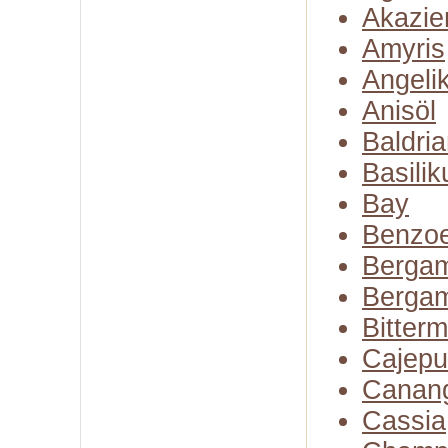
Akazie
Amyris
Angeli
Anisöl
Baldria
Basili
Bay
Benzo
Bergam
Bergam
Bitter
Cajepu
Canan
Cassia