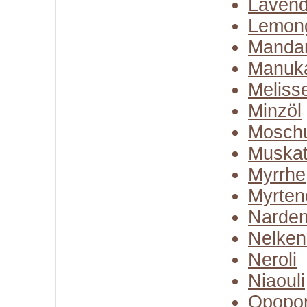
Lavend
Lemon
Mandar
Manuk
Meliss
Minzöl
Moschu
Muskate
Myrrhe
Myrten
Narden
Nelken
Neroli
Niaouli
Opopo