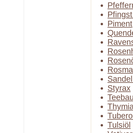
Pfeffer
Pfings
Piment
Quend
Raven
Rosenh
Rosenö
Rosma
Sandel
Styrax
Teeba
Thymia
Tubero
Tulsiöl