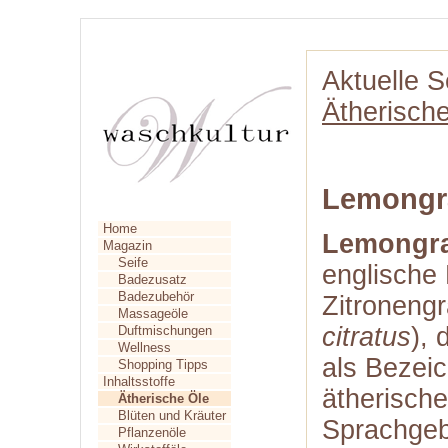
Aktuelle S
Ätherisch
Lemongr
Home
Lemongr
Magazin
Seife
englische
Badezusatz
Badezubehör
Zitronengr
Massageöle
citratus
), 
Duftmischungen
Wellness
als Bezei
Shopping Tipps
Inhaltsstoffe
ätherische
Ätherische Öle
Blüten und Kräuter
Sprachgeb
Pflanzenöle