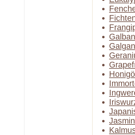
Fenche
Fichte
Frangi
Galba
Galgan
Gerani
Grapefr
Honigö
Immort
Ingwer
Iriswur
Japani
Jasmin
Kalmus