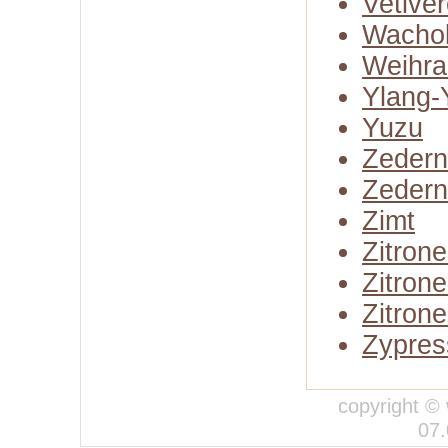
Vetiver
Wachol
Weihra
Ylang-
Yuzu
Zedern
Zedern
Zimt
Zitron
Zitron
Zitrone
Zypres
copyright © 
07.