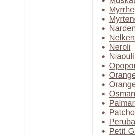
Muskate
Myrrhe
Myrten
Narden
Nelken
Neroli
Niaouli
Opopo
Orange
Orange
Osman
Palmar
Patcho
Perub
Petit G