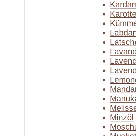
Karda
Karott
Kümme
Labda
Latsch
Lavand
Lavend
Lavend
Lemon
Mandar
Manuk
Meliss
Minzöl
Moschu