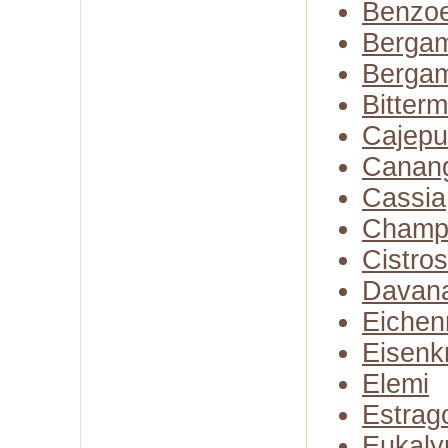
Benzo
Bergam
Bergam
Bitter
Cajepu
Canan
Cassia
Champ
Cistro
Davan
Eiche
Eisenk
Elemi
Estrag
Eukaly