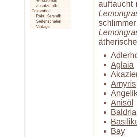
Wirkstofföle
auftaucht 
Zusatzstoffe
Dekoration
Lemongras
Raku Keramik
schlimmer
Seifenschalen
Vintage
Lemongra
ätherische
Adlerh
Aglaia
Akazie
Amyris
Angeli
Anisöl
Baldria
Basili
Bay