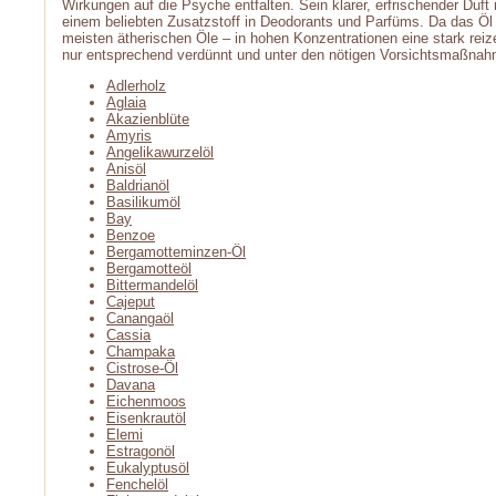
Wirkungen auf die Psyche entfalten. Sein klarer, erfrischender Du
einem beliebten Zusatzstoff in Deodorants und Parfüms. Da das Öl 
meisten ätherischen Öle – in hohen Konzentrationen eine stark reiz
nur entsprechend verdünnt und unter den nötigen Vorsichtsmaßna
Adlerholz
Aglaia
Akazienblüte
Amyris
Angelikawurzelöl
Anisöl
Baldrianöl
Basilikumöl
Bay
Benzoe
Bergamotteminzen-Öl
Bergamotteöl
Bittermandelöl
Cajeput
Canangaöl
Cassia
Champaka
Cistrose-Öl
Davana
Eichenmoos
Eisenkrautöl
Elemi
Estragonöl
Eukalyptusöl
Fenchelöl