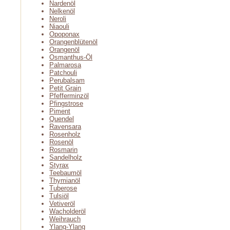
Nardenöl
Nelkenöl
Neroli
Niaouli
Opoponax
Orangenblütenöl
Orangenöl
Osmanthus-Öl
Palmarosa
Patchouli
Perubalsam
Petit Grain
Pfefferminzöl
Pfingstrose
Piment
Quendel
Ravensara
Rosenholz
Rosenöl
Rosmarin
Sandelholz
Styrax
Teebaumöl
Thymianöl
Tuberose
Tulsiöl
Vetiveröl
Wacholderöl
Weihrauch
Ylang-Ylang