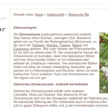
Aktuelle Seite:
Home
>
Inhaltsstoffe
>
Ätherische Öle
Zitronenmyrte
Die
Zitronenmyrte
(
Leptospermum petersonii
) verdankt
ihren Namen ihrem frischen, zitronigem Duft. Botanisch
gehört sie zur Familie der Myrtengewächse (
Myrtaceae
), zu
der auch der
Teebaum
,
Manuka
,
Cajeput
,
Niaouli
und
Eukalyptus
gehören. Wie viele Verteter der Pflanzenfamilie
ist sie reich an ätherischem Öl. Die ursprüngliche Heimat der
Zitronenmyrte ist Australien, dank ihrer dekorativen Blüten
und ihres erfrischenden Duftes ist sie mittlerweile aber
weltweit als Zierpflanze verbreitet. Ihre aromatischen Blätter
finden seit jeher als Gewürz Anwendung, besonders gut
passen sie zu Hühnerspeisen und Desserts, denen sie einen
karibischen Touch verleihen. Auch zum Aromatisieren von
Tee eignen sie sich gut.
Ätherisches Zitronenmyrteöl – Duftstoff und Heilmittel
Ätherisches Zitronenmyrteöl enthält unter anderem
Citronellal, Neral und Geranial. Das ätherische Öl der
Zitronenmyrte wird von den Aboriginies traditionell als Heilmittel ge
die bakterizide Wirkung des Öls mittlerweile auch in medizinischen
soll es gegen Dellwarzen helfen und, in der Aromatherapie stimmun