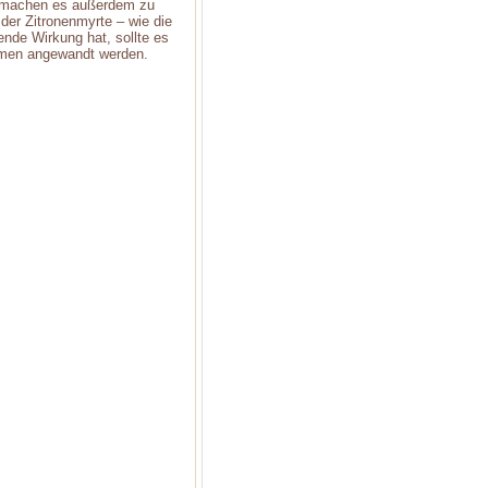
ft machen es außerdem zu
der Zitronenmyrte – wie die
ende Wirkung hat, sollte es
hmen angewandt werden.