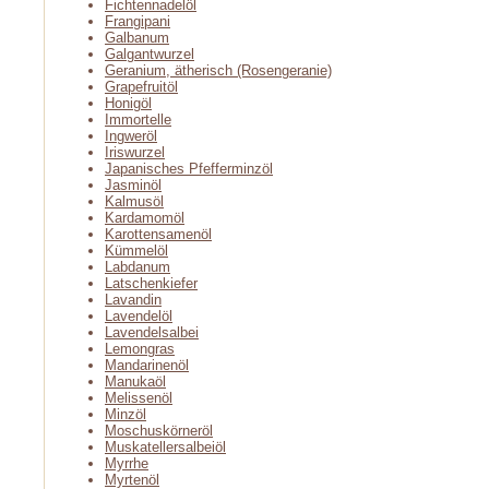
Fichtennadelöl
Frangipani
Galbanum
Galgantwurzel
Geranium, ätherisch (Rosengeranie)
Grapefruitöl
Honigöl
Immortelle
Ingweröl
Iriswurzel
Japanisches Pfefferminzöl
Jasminöl
Kalmusöl
Kardamomöl
Karottensamenöl
Kümmelöl
Labdanum
Latschenkiefer
Lavandin
Lavendelöl
Lavendelsalbei
Lemongras
Mandarinenöl
Manukaöl
Melissenöl
Minzöl
Moschuskörneröl
Muskatellersalbeiöl
Myrrhe
Myrtenöl