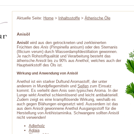
Aktuelle Seite:
Home
>
Inhaltsstoffe
>
Ätherische Öle
Anisöl
Anisöl
wird aus den getrockneten und zerkleinerten
Früchten des
Anis
(
Pimpinella anisum
) oder des Sternanis
(Illicium verum) durch Wasserdampfdestillation gewonnen.
Je nach Rohstoffqualität und Verarbeitung besteht das
ätherische Anisöl bis zu 90% aus Anethol, welches auch der
Hauptwirkstoff des Öls ist.
Wirkung und Anwendung von Anisöl
Anethol ist ein starker Duftund Aromastoff, der unter
anderem in Mundpflegemitteln und
Seifen
zum Einsatz
kommt. Es verleiht dem Anis sein typisches Aroma. In der
Lunge wirkt Anethol schleimlösend und leicht antibakteriell.
Zudem zeigt es eine krampflösende Wirkung, weshalb es
auch gegen Blähungen eingesetzt wird. Ausserdem ist das
aus dem Anisöl gewonnene Anethol Ausgangsstoff für die
Herstellung von Antihistaminika. Schwangere sollten Anisöl
nicht verwenden!
Adlerholz
Aglaia