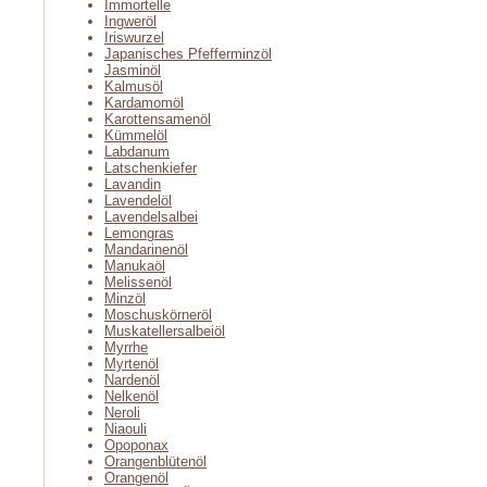
Immortelle
Ingweröl
Iriswurzel
Japanisches Pfefferminzöl
Jasminöl
Kalmusöl
Kardamomöl
Karottensamenöl
Kümmelöl
Labdanum
Latschenkiefer
Lavandin
Lavendelöl
Lavendelsalbei
Lemongras
Mandarinenöl
Manukaöl
Melissenöl
Minzöl
Moschuskörneröl
Muskatellersalbeiöl
Myrrhe
Myrtenöl
Nardenöl
Nelkenöl
Neroli
Niaouli
Opoponax
Orangenblütenöl
Orangenöl