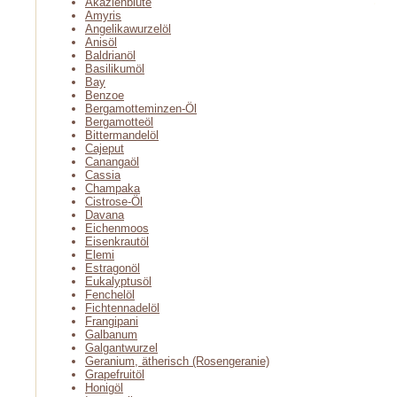
Akazienblüte
Amyris
Angelikawurzelöl
Anisöl
Baldrianöl
Basilikumöl
Bay
Benzoe
Bergamotteminzen-Öl
Bergamotteöl
Bittermandelöl
Cajeput
Canangaöl
Cassia
Champaka
Cistrose-Öl
Davana
Eichenmoos
Eisenkrautöl
Elemi
Estragonöl
Eukalyptusöl
Fenchelöl
Fichtennadelöl
Frangipani
Galbanum
Galgantwurzel
Geranium, ätherisch (Rosengeranie)
Grapefruitöl
Honigöl