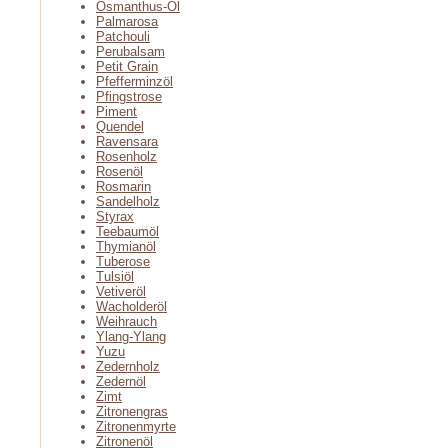
Osmanthus-Öl
Palmarosa
Patchouli
Perubalsam
Petit Grain
Pfefferminzöl
Pfingstrose
Piment
Quendel
Ravensara
Rosenholz
Rosenöl
Rosmarin
Sandelholz
Styrax
Teebaumöl
Thymianöl
Tuberose
Tulsiöl
Vetiveröl
Wacholderöl
Weihrauch
Ylang-Ylang
Yuzu
Zedernholz
Zedernöl
Zimt
Zitronengras
Zitronenmyrte
Zitronenöl