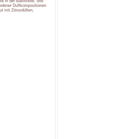
e in der Basisnote, und
hiedener Duftkompositionen
t mit Zitrusdüften,