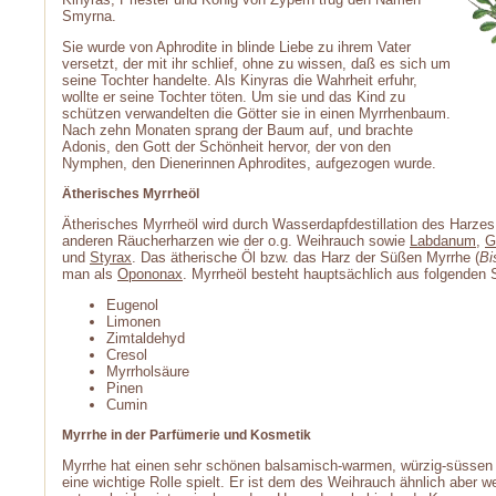
Smyrna.
Sie wurde von Aphrodite in blinde Liebe zu ihrem Vater
versetzt, der mit ihr schlief, ohne zu wissen, daß es sich um
seine Tochter handelte. Als Kinyras die Wahrheit erfuhr,
wollte er seine Tochter töten. Um sie und das Kind zu
schützen verwandelten die Götter sie in einen Myrrhenbaum.
Nach zehn Monaten sprang der Baum auf, und brachte
Adonis, den Gott der Schönheit hervor, der von den
Nymphen, den Dienerinnen Aphrodites, aufgezogen wurde.
Ätherisches Myrrheöl
Ätherisches Myrrheöl wird durch Wasserdapfdestillation des Harzes
anderen Räucherharzen wie der o.g. Weihrauch sowie
Labdanum
,
G
und
Styrax
. Das ätherische Öl bzw. das Harz der Süßen Myrrhe (
Bi
man als
Opononax
. Myrrheöl besteht hauptsächlich aus folgenden
Eugenol
Limonen
Zimtaldehyd
Cresol
Myrrholsäure
Pinen
Cumin
Myrrhe in der Parfümerie und Kosmetik
Myrrhe hat einen sehr schönen balsamisch-warmen, würzig-süssen D
eine wichtige Rolle spielt. Er ist dem des Weihrauch ähnlich aber we