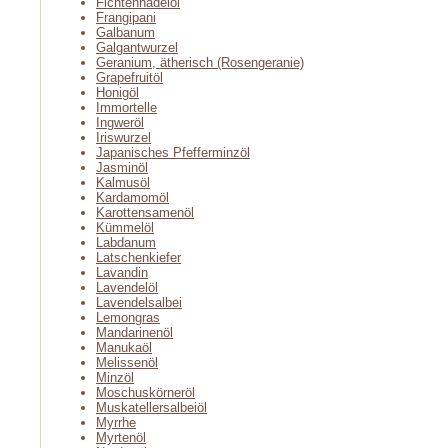
Fichtennadelöl
Frangipani
Galbanum
Galgantwurzel
Geranium, ätherisch (Rosengeranie)
Grapefruitöl
Honigöl
Immortelle
Ingweröl
Iriswurzel
Japanisches Pfefferminzöl
Jasminöl
Kalmusöl
Kardamomöl
Karottensamenöl
Kümmelöl
Labdanum
Latschenkiefer
Lavandin
Lavendelöl
Lavendelsalbei
Lemongras
Mandarinenöl
Manukaöl
Melissenöl
Minzöl
Moschuskörneröl
Muskatellersalbeiöl
Myrrhe
Myrtenöl