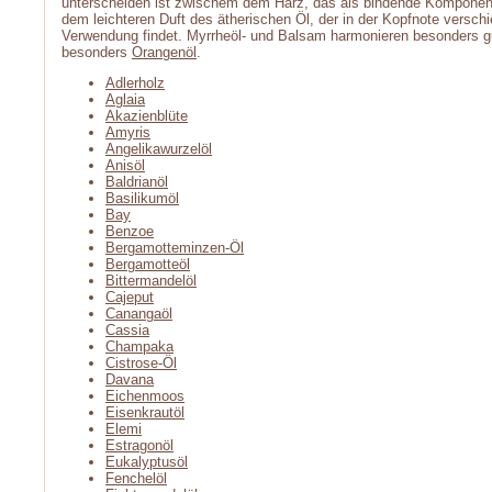
unterscheiden ist zwischem dem Harz, das als bindende Komponent
dem leichteren Duft des ätherischen Öl, der in der Kopfnote versc
Verwendung findet. Myrrheöl- und Balsam harmonieren besonders gu
besonders
Orangenöl
.
Adlerholz
Aglaia
Akazienblüte
Amyris
Angelikawurzelöl
Anisöl
Baldrianöl
Basilikumöl
Bay
Benzoe
Bergamotteminzen-Öl
Bergamotteöl
Bittermandelöl
Cajeput
Canangaöl
Cassia
Champaka
Cistrose-Öl
Davana
Eichenmoos
Eisenkrautöl
Elemi
Estragonöl
Eukalyptusöl
Fenchelöl