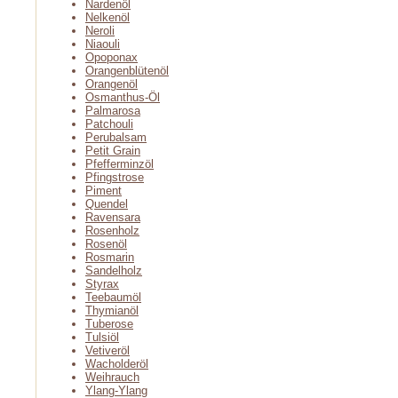
Nardenöl
Nelkenöl
Neroli
Niaouli
Opoponax
Orangenblütenöl
Orangenöl
Osmanthus-Öl
Palmarosa
Patchouli
Perubalsam
Petit Grain
Pfefferminzöl
Pfingstrose
Piment
Quendel
Ravensara
Rosenholz
Rosenöl
Rosmarin
Sandelholz
Styrax
Teebaumöl
Thymianöl
Tuberose
Tulsiöl
Vetiveröl
Wacholderöl
Weihrauch
Ylang-Ylang