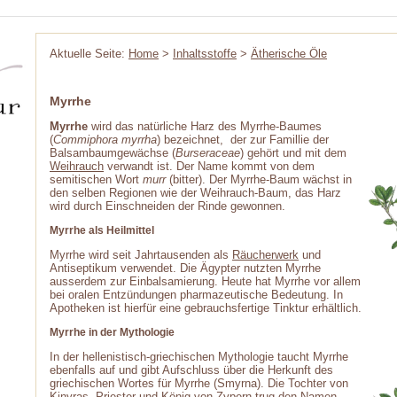
Aktuelle Seite:
Home
>
Inhaltsstoffe
>
Ätherische Öle
Myrrhe
Myrrhe
wird das natürliche Harz des Myrrhe-Baumes
(
Commiphora myrrha
) bezeichnet, der zur Famillie der
Balsambaumgewächse (
Burseraceae
) gehört und mit dem
Weihrauch
verwandt ist. Der Name kommt von dem
semitischen Wort
murr
(bitter). Der Myrrhe-Baum wächst in
den selben Regionen wie der Weihrauch-Baum, das Harz
wird durch Einschneiden der Rinde gewonnen.
Myrrhe als Heilmittel
Myrrhe wird seit Jahrtausenden als
Räucherwerk
und
Antiseptikum verwendet. Die Ägypter nutzten Myrrhe
ausserdem zur Einbalsamierung. Heute hat Myrrhe vor allem
bei oralen Entzündungen pharmazeutische Bedeutung. In
Apotheken ist hierfür eine gebrauchsfertige Tinktur erhältlich.
Myrrhe in der Mythologie
In der hellenistisch-griechischen Mythologie taucht Myrrhe
ebenfalls auf und gibt Aufschluss über die Herkunft des
griechischen Wortes für Myrrhe (Smyrna). Die Tochter von
Kinyras, Priester und König von Zypern trug den Namen