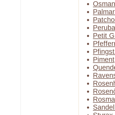
Osman
Palmar
Patcho
Perub
Petit G
Pfeffer
Pfings
Piment
Quend
Raven
Rosenh
Rosenö
Rosma
Sandel