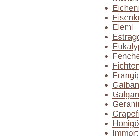
Eiche
Eisenk
Elemi
Estrag
Eukaly
Fenche
Fichte
Frangi
Galba
Galgan
Gerani
Grapefr
Honigö
Immort