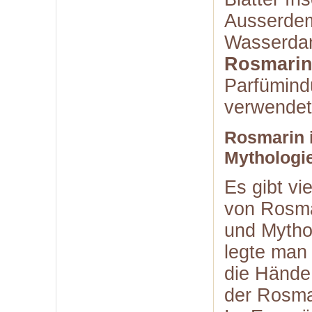
Ausserdem
Wasserdam
Rosmarin
Parfümindu
verwendet
Rosmarin i
Mythologi
Es gibt vi
von Rosmar
und Mytho
legte man
die Hände
der Rosmar