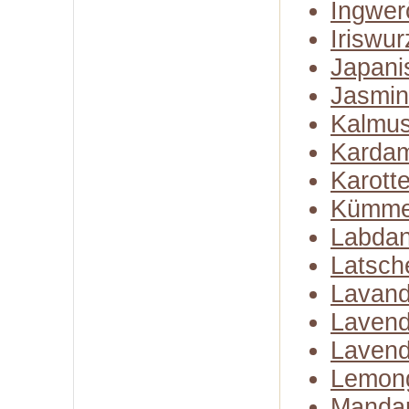
Ingwer
Iriswur
Japani
Jasmin
Kalmus
Karda
Karott
Kümme
Labda
Latsch
Lavand
Lavend
Lavend
Lemon
Mandar