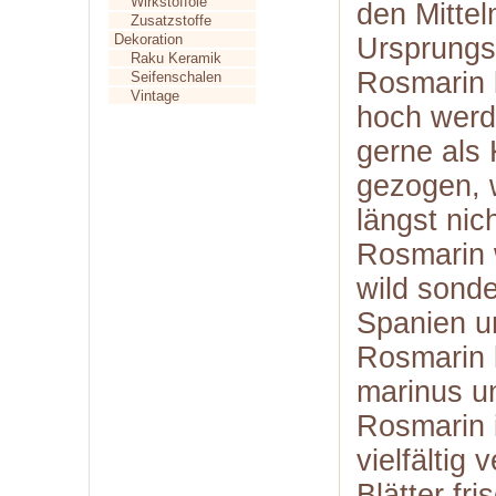
Wirkstofföle
den Mitte
Zusatzstoffe
Dekoration
Ursprungs
Raku Keramik
Rosmarin 
Seifenschalen
Vintage
hoch werd
gerne als 
gezogen, 
längst nic
Rosmarin 
wild sonde
Spanien u
Rosmarin 
marinus u
Rosmarin 
vielfältig
Blätter fr