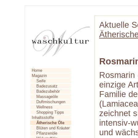
Aktuelle S
Ätherisch
Rosmari
Home
Rosmarin (
Magazin
Seife
einzige A
Badezusatz
Badezubehör
Familie d
Massageöle
(Lamiacea
Duftmischungen
Wellness
zeichnet s
Shopping Tipps
Inhaltsstoffe
intensiv-w
Ätherische Öle
Blüten und Kräuter
und wächs
Pflanzenöle