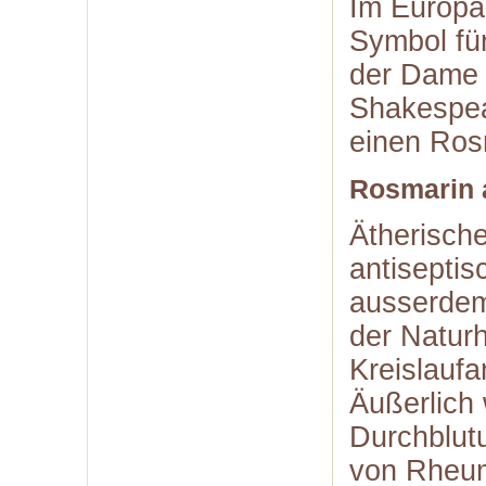
Im Europäi
Symbol fü
der Dame i
Shakespe
einen Ros
Rosmarin a
Ätherisch
antiseptis
ausserdem
der Naturh
Kreislauf
Äußerlich
Durchblut
von Rheu