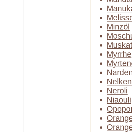
Manuk
Meliss
Minzöl
Moschu
Muskate
Myrrhe
Myrten
Narden
Nelken
Neroli
Niaouli
Opopo
Orange
Orange