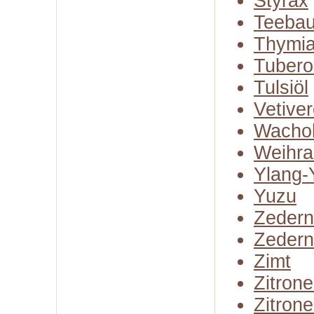
Styrax
Teeba
Thymia
Tubero
Tulsiöl
Vetiver
Wachol
Weihra
Ylang-
Yuzu
Zedern
Zedern
Zimt
Zitron
Zitron