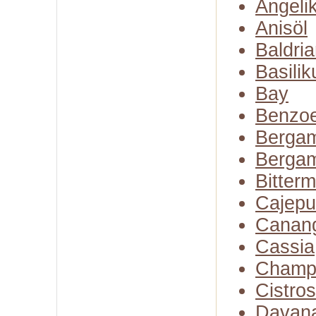
Angeli
Anisöl
Baldria
Basili
Bay
Benzo
Bergam
Bergam
Bitter
Cajepu
Canan
Cassia
Champ
Cistro
Davan