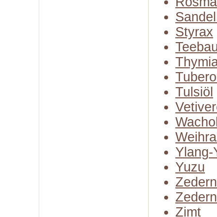
Rosma
Sandel
Styrax
Teeba
Thymia
Tubero
Tulsiöl
Vetiver
Wachol
Weihra
Ylang-
Yuzu
Zedern
Zedern
Zimt