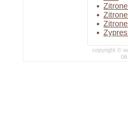
Zitron
Zitron
Zitrone
Zypres
copyright © w
06