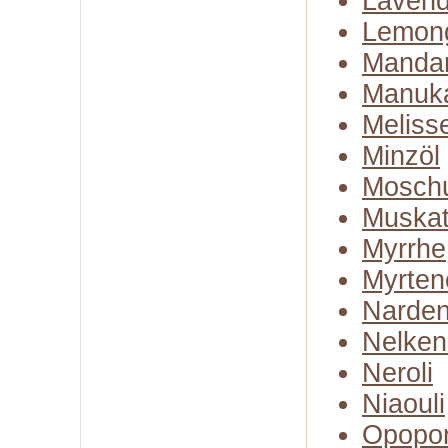
Lavend
Lemon
Mandar
Manuk
Meliss
Minzöl
Moschu
Muskate
Myrrhe
Myrten
Narden
Nelken
Neroli
Niaouli
Opopo