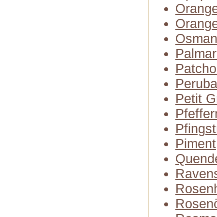
Orange
Orange
Osman
Palmar
Patcho
Perub
Petit G
Pfeffer
Pfings
Piment
Quend
Raven
Rosenh
Rosenö