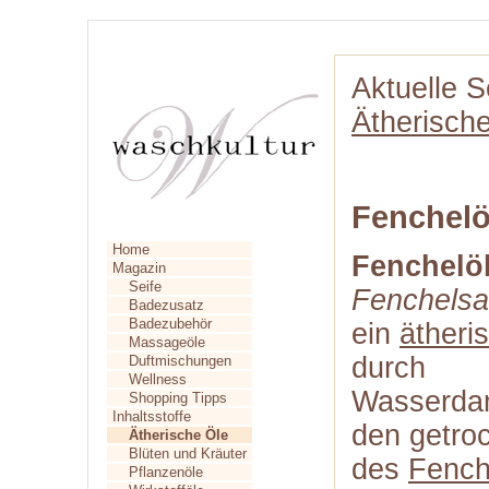
Aktuelle S
Ätherisch
Fenchelö
Home
Fenchelö
Magazin
Seife
Fenchels
Badezusatz
Badezubehör
ein
ätheri
Massageöle
durch
Duftmischungen
Wellness
Wasserdam
Shopping Tipps
Inhaltsstoffe
den getro
Ätherische Öle
Blüten und Kräuter
des
Fench
Pflanzenöle