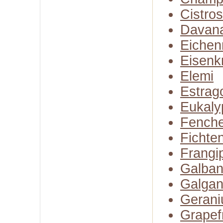
Cistro
Davan
Eiche
Eisenk
Elemi
Estrag
Eukaly
Fenche
Fichte
Frangi
Galba
Galgan
Gerani
Grapefr