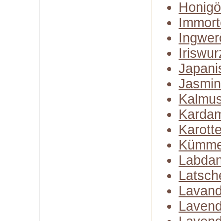
Honigö
Immort
Ingwer
Iriswur
Japani
Jasmin
Kalmus
Karda
Karott
Kümme
Labda
Latsch
Lavand
Lavend