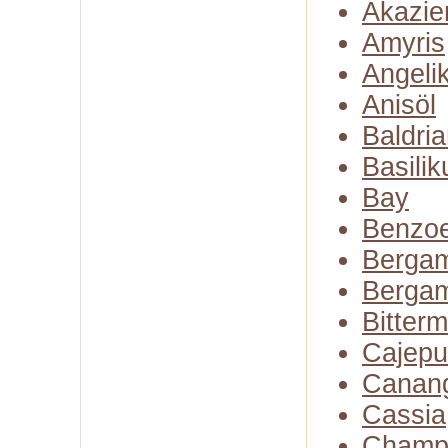
Akazie
Amyris
Angeli
Anisöl
Baldria
Basili
Bay
Benzo
Bergam
Bergam
Bitter
Cajepu
Canan
Cassia
Champ