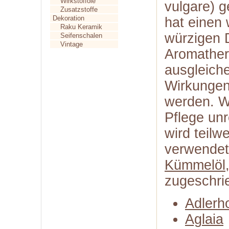
Wirkstofföle
vulgare) 
Zusatzstoffe
Dekoration
hat einen
Raku Keramik
würzigen D
Seifenschalen
Vintage
Aromather
ausgleich
Wirkungen
werden. We
Pflege un
wird teilw
verwendet,
Kümmelöl
zugeschri
Adlerh
Aglaia