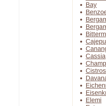
Bay
Benzo
Bergam
Bergam
Bitter
Cajepu
Canan
Cassia
Champ
Cistro
Davan
Eiche
Eisenk
Elemi