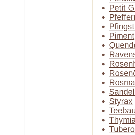
Petit G
Pfeffer
Pfings
Piment
Quend
Raven
Rosenh
Rosenö
Rosma
Sandel
Styrax
Teeba
Thymia
Tubero