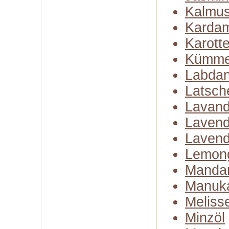
Kalmus
Karda
Karott
Kümme
Labda
Latsch
Lavand
Lavend
Lavend
Lemon
Mandar
Manuk
Meliss
Minzöl