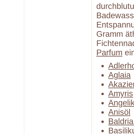
durchblut
Badewasse
Entspannu
Gramm äthe
Fichtennad
Parfum
ein
Adlerh
Aglaia
Akazie
Amyris
Angeli
Anisöl
Baldria
Basili