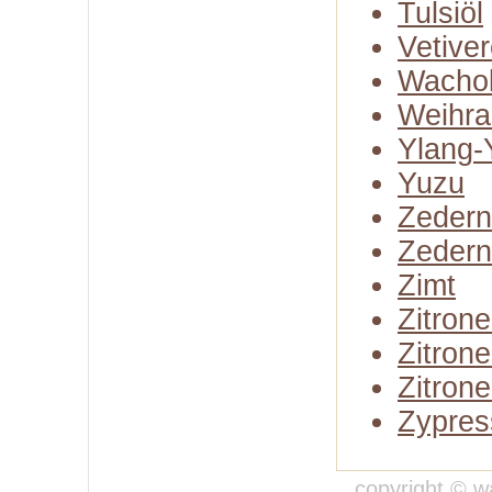
Tulsiöl
Vetiver
Wachol
Weihra
Ylang-
Yuzu
Zedern
Zedern
Zimt
Zitron
Zitron
Zitrone
Zypres
copyright © w