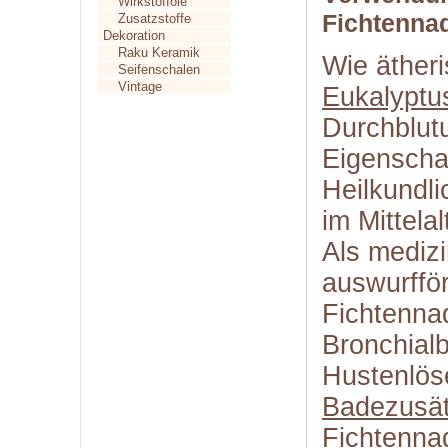
Wirkstofföle
Fichtennad
Zusatzstoffe
Dekoration
Raku Keramik
Wie äther
Seifenschalen
Vintage
Eukalyptu
Durchblut
Eigenschaf
Heilkundl
im Mittela
Als medizi
auswurffö
Fichtenna
Bronchialb
Hustenlöse
Badezusä
Fichtenna