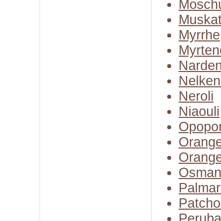
Moschu
Muskate
Myrrhe
Myrten
Narden
Nelken
Neroli
Niaouli
Opopo
Orange
Orange
Osman
Palmar
Patcho
Perub