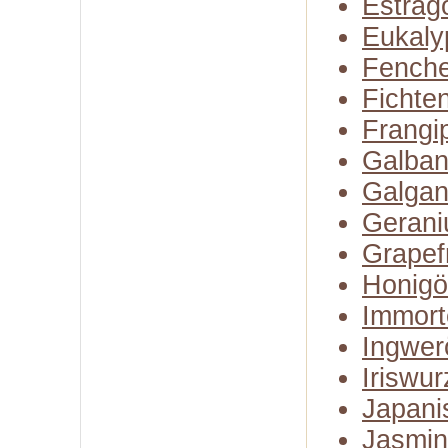
Estrag
Eukaly
Fenche
Fichte
Frangi
Galba
Galgan
Gerani
Grapefr
Honigö
Immort
Ingwer
Iriswur
Japani
Jasmin