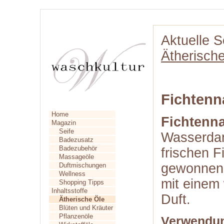
Aktuelle S
Ätherisch
Fichtenn
Home
Fichtenna
Magazin
Seife
Wasserdam
Badezusatz
Badezubehör
frischen F
Massageöle
gewonnene
Duftmischungen
Wellness
mit einem
Shopping Tipps
Inhaltsstoffe
Duft.
Ätherische Öle
Blüten und Kräuter
Pflanzenöle
Verwendu