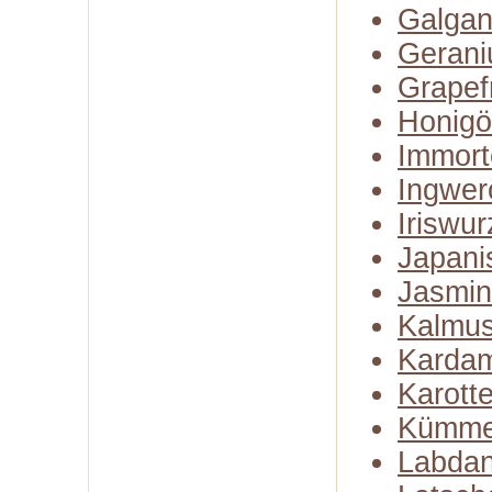
Galgan
Gerani
Grapefr
Honigö
Immort
Ingwer
Iriswur
Japani
Jasmin
Kalmus
Karda
Karott
Kümme
Labda