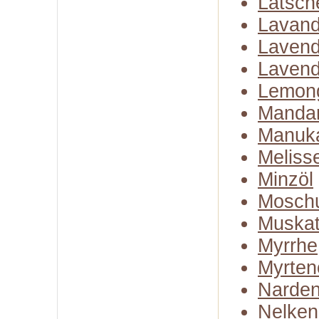
Latsch
Lavand
Lavend
Lavend
Lemon
Mandar
Manuk
Meliss
Minzöl
Moschu
Muskate
Myrrhe
Myrten
Narden
Nelken