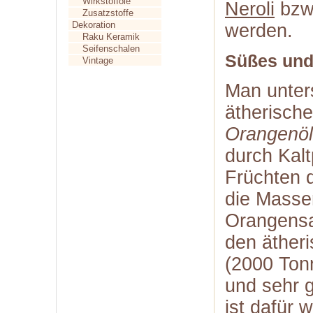
Wirkstofföle
Neroli
bzw
Zusatzstoffe
Dekoration
werden.
Raku Keramik
Seifenschalen
Süßes und
Vintage
Man unter
ätherisch
Orangenöl 
durch Kalt
Früchten d
die Massen
Orangensaf
den äther
(2000 Tonn
und sehr g
ist dafür 