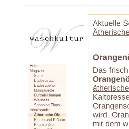
Aktuelle S
Ätherisch
Orangen
Home
Das frisch
Magazin
Seife
Orangenö
Badezusatz
Badezubehör
ätherische
Massageöle
Kaltpress
Duftmischungen
Wellness
Orangens
Shopping Tipps
Inhaltsstoffe
wird. Oran
Ätherische Öle
Blüten und Kräuter
mit dem w
Pflanzenöle