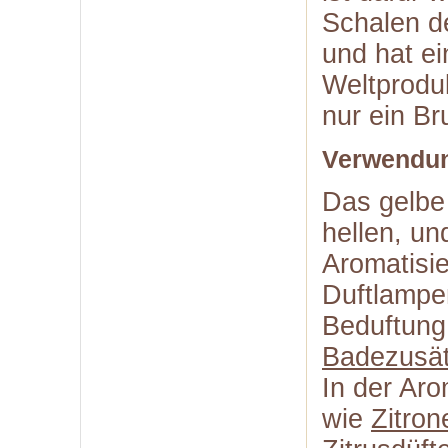
Schalen de
und hat ei
Weltproduk
nur ein Br
Verwendun
Das gelbe 
hellen, und
Aromatisi
Duftlampe
Beduftung
Badezusä
In der Aro
wie
Zitron