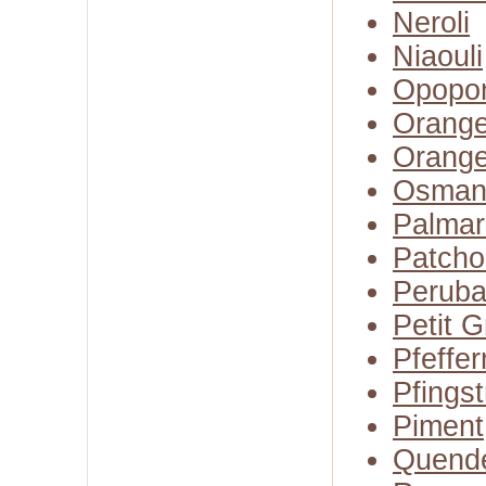
Neroli
Niaouli
Opopo
Orange
Orange
Osman
Palmar
Patcho
Perub
Petit G
Pfeffer
Pfings
Piment
Quend