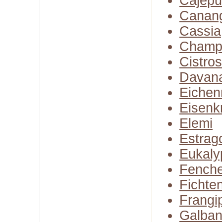
Cajepu
Canan
Cassia
Champ
Cistro
Davan
Eiche
Eisenk
Elemi
Estrag
Eukaly
Fenche
Fichte
Frangi
Galba