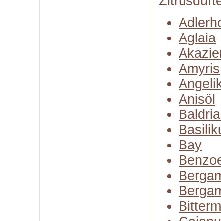
Zitrusdüft
Adlerh
Aglaia
Akazie
Amyris
Angeli
Anisöl
Baldria
Basili
Bay
Benzo
Bergam
Bergam
Bitter