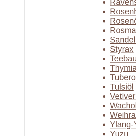
Raven
Rosenh
Rosenö
Rosma
Sandel
Styrax
Teeba
Thymia
Tubero
Tulsiöl
Vetiver
Wachol
Weihra
Ylang-
Yuzu