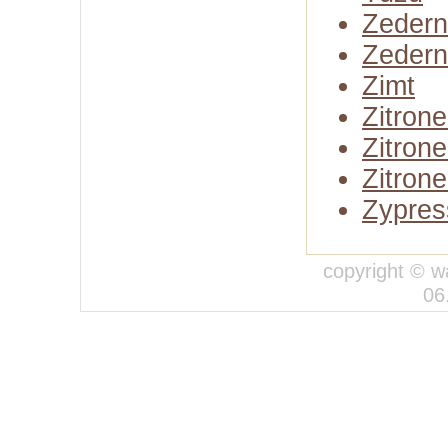
Zedern
Zedern
Zimt
Zitron
Zitron
Zitrone
Zypres
copyright © w
06