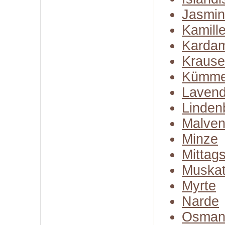
Jasmin
Kamill
Karda
Kraus
Kümme
Lavend
Linden
Malven
Minze
Mittag
Muskat
Myrte
Narde
Osman