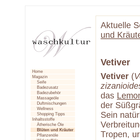
Aktuelle S
und Kräut
Vetiver
Home
Vetiver
(
V
Magazin
Seife
zizanioide
Badezusatz
Badezubehör
das
Lemo
Massageöle
der Süßgr
Duftmischungen
Wellness
Sein natür
Shopping Tipps
Inhaltsstoffe
Verbreitun
Ätherische Öle
Blüten und Kräuter
Tropen, u
Pflanzenöle