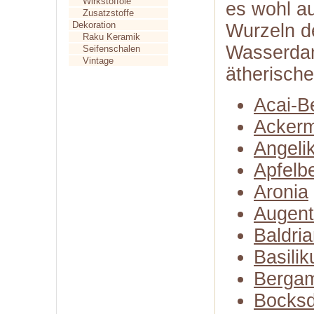
Wirkstofföle
es wohl a
Zusatzstoffe
Dekoration
Wurzeln d
Raku Keramik
Wasserdamp
Seifenschalen
Vintage
ätherisch
Acai-B
Ackerm
Angeli
Apfelb
Aronia
Augent
Baldri
Basili
Bergam
Bocksd