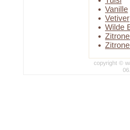
Tulsi
Vanille
Vetiver
Wilde 
Zitron
Zitron
copyright © w
06