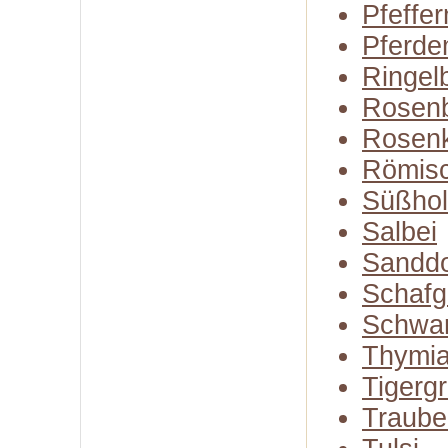
Pfeffe
Pferde
Ringel
Rosenb
Rosen
Römisc
Süßhol
Salbei
Sandd
Schafg
Schwa
Thymi
Tigerg
Traube