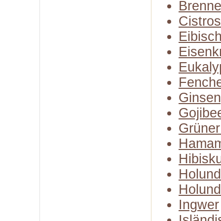
Brenne
Cistro
Eibisc
Eisenk
Eukaly
Fenche
Ginse
Gojibe
Grüner
Hamam
Hibisk
Holund
Holund
Ingwer
Isländ