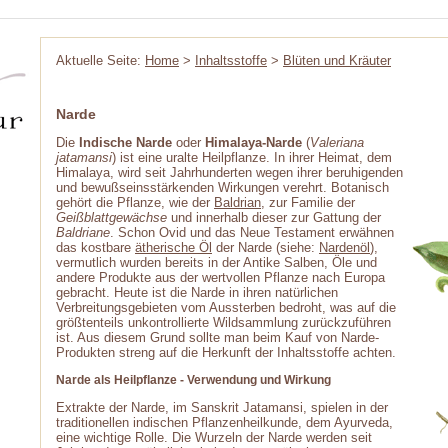
Aktuelle Seite:
Home
>
Inhaltsstoffe
>
Blüten und Kräuter
Narde
Die
Indische Narde
oder
Himalaya-Narde
(
Valeriana
jatamansi
) ist eine uralte Heilpflanze. In ihrer Heimat, dem
Himalaya, wird seit Jahrhunderten wegen ihrer beruhigenden
und bewußseinsstärkenden Wirkungen verehrt. Botanisch
gehört die Pflanze, wie der
Baldrian
, zur Familie der
Geißblattgewächse
und innerhalb dieser zur Gattung der
Baldriane
. Schon Ovid und das Neue Testament erwähnen
das kostbare
ätherische Öl
der Narde (siehe:
Nardenöl
),
vermutlich wurden bereits in der Antike Salben, Öle und
andere Produkte aus der wertvollen Pflanze nach Europa
gebracht. Heute ist die Narde in ihren natürlichen
Verbreitungsgebieten vom Aussterben bedroht, was auf die
größtenteils unkontrollierte Wildsammlung zurückzuführen
ist. Aus diesem Grund sollte man beim Kauf von Narde-
Produkten streng auf die Herkunft der Inhaltsstoffe achten.
Narde als Heilpflanze - Verwendung und Wirkung
Extrakte der Narde, im Sanskrit Jatamansi, spielen in der
traditionellen indischen Pflanzenheilkunde, dem Ayurveda,
eine wichtige Rolle. Die Wurzeln der Narde werden seit