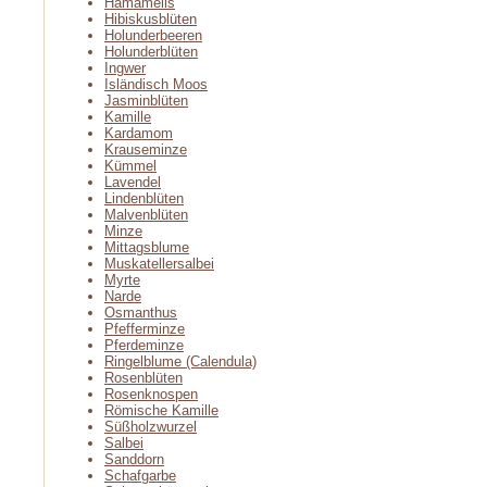
Hamamelis
Hibiskusblüten
Holunderbeeren
Holunderblüten
Ingwer
Isländisch Moos
Jasminblüten
Kamille
Kardamom
Krauseminze
Kümmel
Lavendel
Lindenblüten
Malvenblüten
Minze
Mittagsblume
Muskatellersalbei
Myrte
Narde
Osmanthus
Pfefferminze
Pferdeminze
Ringelblume (Calendula)
Rosenblüten
Rosenknospen
Römische Kamille
Süßholzwurzel
Salbei
Sanddorn
Schafgarbe