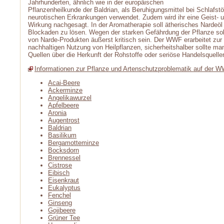
Jahrhunderten, ähnlich wie in der europäischen
Pflanzenheilkunde der Baldrian, als Beruhigungsmittel bei Schlafst
neurotischen Erkrankungen verwendet. Zudem wird ihr eine Geist-
Wirkung nachgesagt. In der Aromatherapie soll ätherisches Nardeöl
Blockaden zu lösen. Wegen der starken Gefährdung der Pflanze so
von Narde-Produkten äußerst kritisch sein. Der WWF erarbeitet zur 
nachhaltigen Nutzung von Heilpflanzen, sicherheitshalber sollte man
Quellen über die Herkunft der Rohstoffe oder seriöse Handelsquellen
Informationen zur Pflanze und Artenschutzproblematik auf der 
Acai-Beere
Ackerminze
Angelikawurzel
Apfelbeere
Aronia
Augentrost
Baldrian
Basilikum
Bergamotteminze
Bocksdorn
Brennessel
Cistrose
Eibisch
Eisenkraut
Eukalyptus
Fenchel
Ginseng
Gojibeere
Grüner Tee