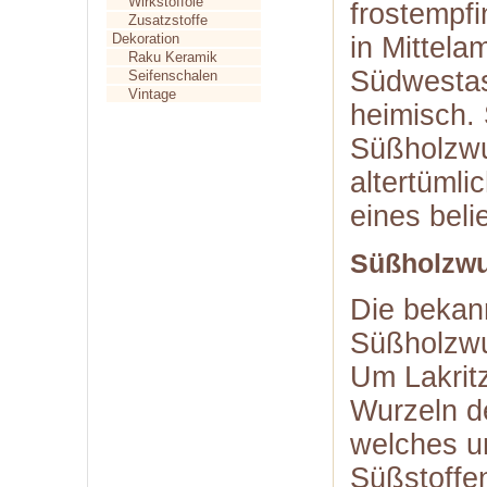
Wirkstofföle
frostempfi
Zusatzstoffe
Dekoration
in Mittela
Raku Keramik
Südwestas
Seifenschalen
Vintage
heimisch. 
Süßholzwur
altertümli
eines beli
Süßholzwu
Die bekan
Süßholzwur
Um Lakritz
Wurzeln d
welches un
Süßstoffe