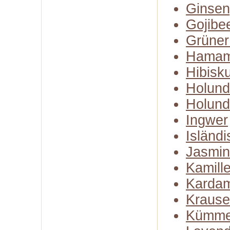
Ginse
Gojibe
Grüner
Hamam
Hibisk
Holund
Holund
Ingwer
Isländ
Jasmin
Kamill
Karda
Kraus
Kümme