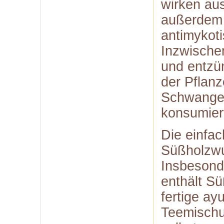
wirken au
außerdem 
antimykoti
Inzwische
und entz
der Pflanz
Schwanger
konsumier
Die einfa
Süßholzwur
Insbesonde
enthält S
fertige ay
Teemischu