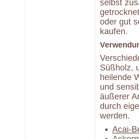
selbst zus
getrockne
oder gut s
kaufen.
Verwendun
Verschied
Süßholz, 
heilende W
und sensi
äußerer A
durch eige
werden.
Acai-B