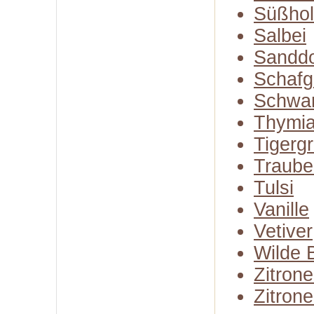
Süßhol
Salbei
Sandd
Schafg
Schwa
Thymi
Tigerg
Traube
Tulsi
Vanille
Vetiver
Wilde 
Zitron
Zitron