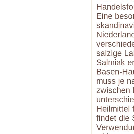
Handelsfor
Eine beson
skandinav
Niederland
verschiede
salzige La
Salmiak e
Basen-Hau
muss je n
zwischen 
unterschi
Heilmitte
findet die
Verwendun