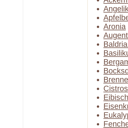
Ackerm
Angeli
Apfelb
Aronia
Augent
Baldri
Basili
Bergam
Bocksd
Brenne
Cistro
Eibisc
Eisenk
Eukaly
Fenche