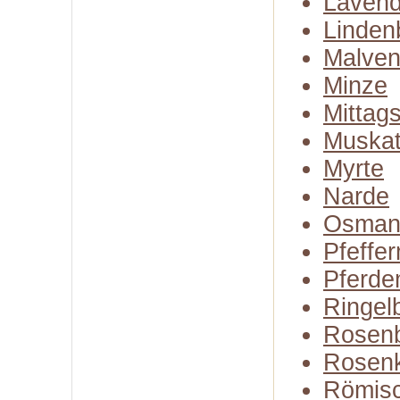
Lavend
Linden
Malven
Minze
Mittag
Muskat
Myrte
Narde
Osman
Pfeffe
Pferde
Ringel
Rosenb
Rosen
Römisc