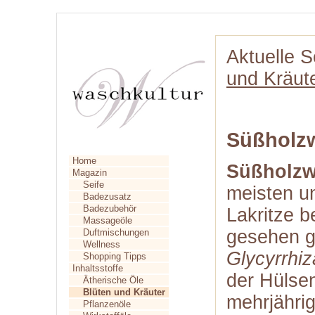
Aktuelle S
und Kräut
Süßholz
Home
Süßholzw
Magazin
Seife
meisten u
Badezusatz
Badezubehör
Lakritze b
Massageöle
gesehen g
Duftmischungen
Wellness
Glycyrrhiz
Shopping Tipps
Inhaltsstoffe
der Hülsen
Ätherische Öle
Blüten und Kräuter
mehrjährig
Pflanzenöle