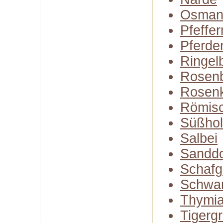
Osman
Pfeffe
Pferde
Ringel
Rosenb
Rosen
Römisc
Süßhol
Salbei
Sandd
Schafg
Schwa
Thymi
Tigerg