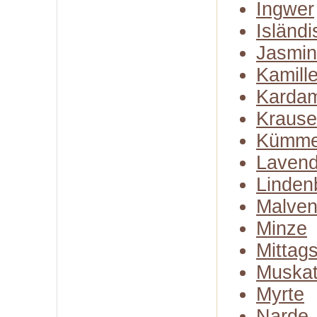
Ingwer
Isländ
Jasmin
Kamill
Karda
Kraus
Kümme
Lavend
Linden
Malven
Minze
Mittag
Muskat
Myrte
Narde