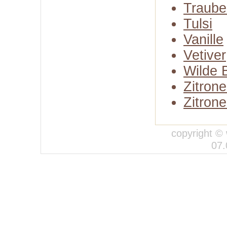
Traube
Tulsi
Vanille
Vetiver
Wilde 
Zitron
Zitron
copyright © 
07.