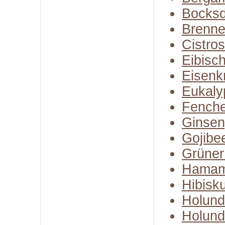
Bocksd
Brenne
Cistro
Eibisc
Eisenk
Eukaly
Fenche
Ginse
Gojibe
Grüner
Hamam
Hibisk
Holund
Holund