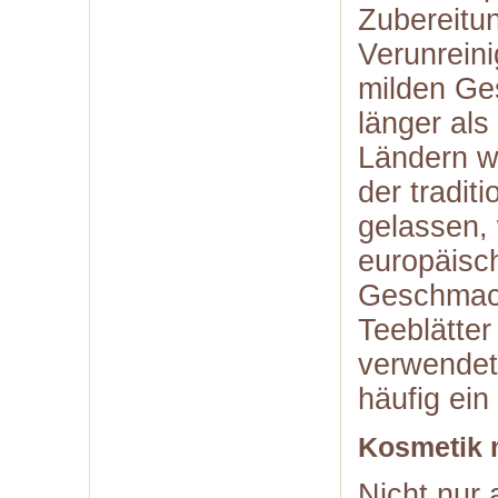
Zubereitu
Verunreini
milden Ge
länger als
Ländern w
der tradit
gelassen, 
europäisc
Geschmack
Teeblätter
verwendet
häufig ein
Kosmetik 
Nicht nur 