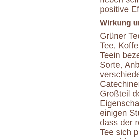
positive E
Wirkung u
Grüner Te
Tee, Koffe
Teein beze
Sorte, An
verschied
Catechinen
Großteil 
Eigenschaf
einigen S
dass der 
Tee sich p