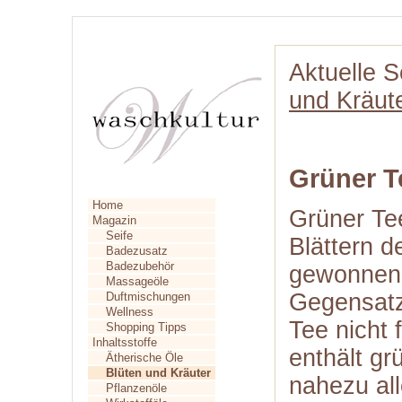
Aktuelle S
und Kräut
Grüner T
Home
Grüner Te
Magazin
Seife
Blättern d
Badezusatz
Badezubehör
gewonnen.
Massageöle
Gegensat
Duftmischungen
Wellness
Tee nicht 
Shopping Tipps
Inhaltsstoffe
enthält gr
Ätherische Öle
Blüten und Kräuter
nahezu all
Pflanzenöle