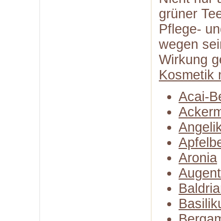
grüner Te
Pflege- u
wegen sei
Wirkung g
Kosmetik 
Acai-B
Ackerm
Angeli
Apfelb
Aronia
Augent
Baldri
Basili
Bergam