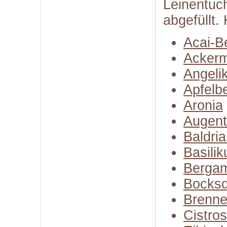
Leinentuch
abgefüllt.
Acai-B
Ackerm
Angeli
Apfelb
Aronia
Augent
Baldri
Basili
Bergam
Bocksd
Brenne
Cistro