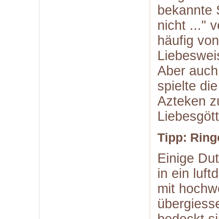
bekannte S
nicht ..."
häufig von
Liebeswei
Aber auch 
spielte di
Azteken z
Liebesgött
Tipp: Ring
Einige Du
in ein luf
mit hochw
übergiesse