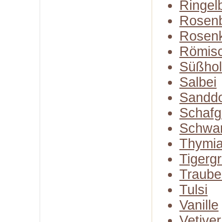
Ringel
Rosenb
Rosen
Römisc
Süßhol
Salbei
Sandd
Schafg
Schwa
Thymi
Tigerg
Traube
Tulsi
Vanille
Vetiver