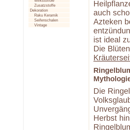
Wirkstofföle
Heilpflanz
Zusatzstoffe
Dekoration
auch scho
Raku Keramik
Azteken be
Seifenschalen
Vintage
entzündu
ist ideal 
Die Blüte
Kräutersei
Ringelblu
Mythologi
Die Ringe
Volksglaub
Unvergängl
Herbst hin
Ringelblu