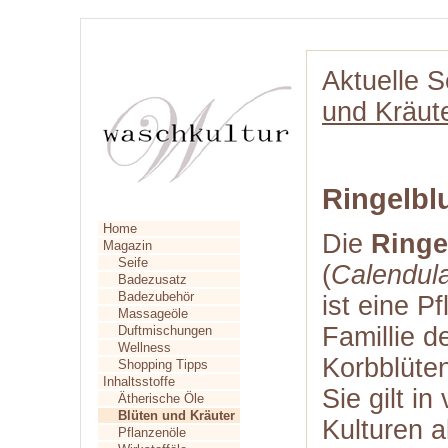
Aktuelle S
und Kräut
Ringelbl
Home
Die
Ringe
Magazin
Seife
(
Calendula 
Badezusatz
Badezubehör
ist eine P
Massageöle
Famillie d
Duftmischungen
Wellness
Korbblüte
Shopping Tipps
Inhaltsstoffe
Sie gilt in
Ätherische Öle
Blüten und Kräuter
Kulturen a
Pflanzenöle