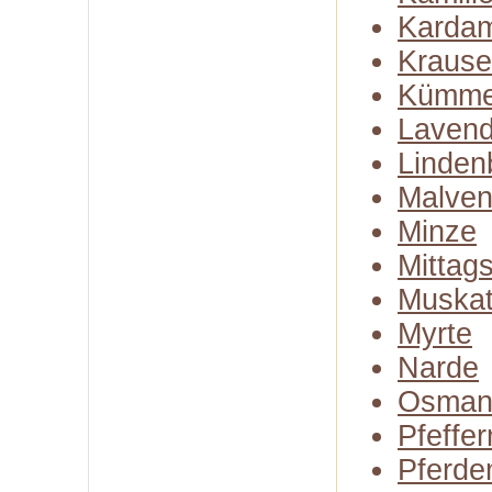
Karda
Kraus
Kümme
Lavend
Linden
Malven
Minze
Mittag
Muskat
Myrte
Narde
Osman
Pfeffe
Pferde