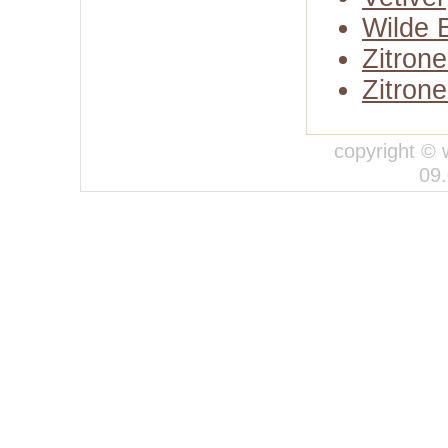
Wilde 
Zitron
Zitron
copyright © 
09