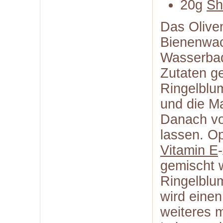
20g
Sh
Das Olive
Bienenwac
Wasserbad 
Zutaten g
Ringelblu
und die M
Danach v
lassen. O
Vitamin E
gemischt w
Ringelblu
wird eine
weiteres m