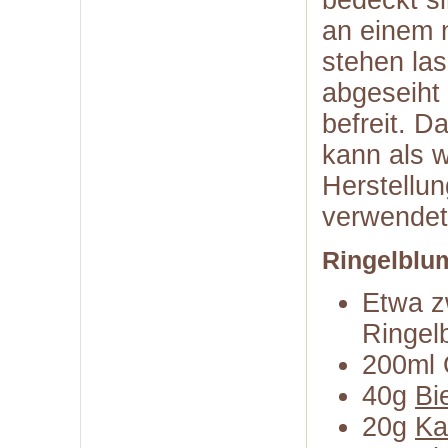
bedeckt s
an einem 
stehen la
abgeseiht
befreit. 
kann als 
Herstellu
verwendet
Ringelblu
Etwa z
Ringel
200ml 
40g
Bi
20g
Ka