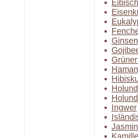
Eibisc
Eisenk
Eukaly
Fenche
Ginse
Gojibe
Grüner
Hamam
Hibisk
Holund
Holund
Ingwer
Isländ
Jasmin
Kamill