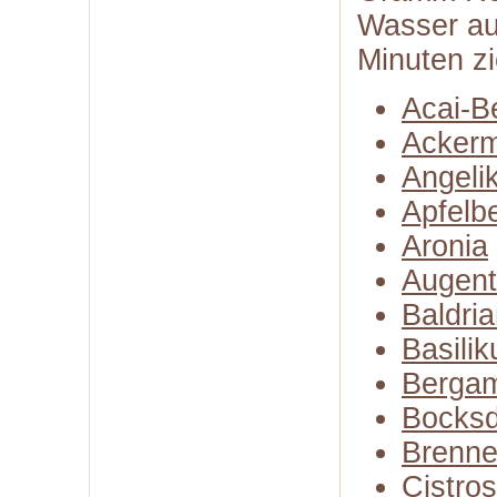
Wasser au
Minuten zi
Acai-B
Ackerm
Angeli
Apfelb
Aronia
Augent
Baldri
Basili
Bergam
Bocksd
Brenne
Cistro