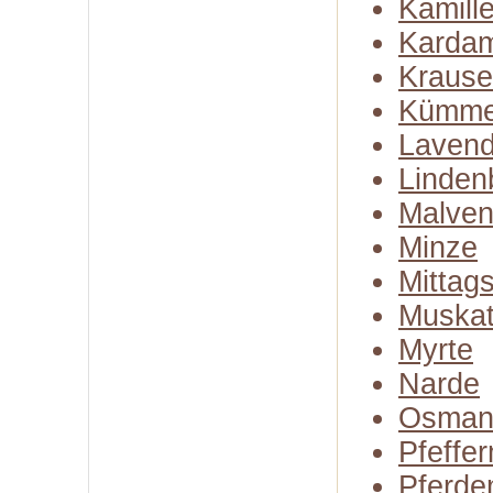
Kamill
Karda
Kraus
Kümme
Lavend
Linden
Malven
Minze
Mittag
Muskat
Myrte
Narde
Osman
Pfeffe
Pferde