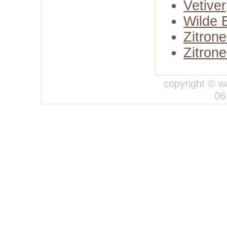
Vetiver
Wilde 
Zitron
Zitron
copyright © w
06