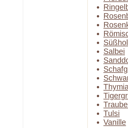
Ringel
Rosenb
Rosen
Römisc
Süßhol
Salbei
Sandd
Schafg
Schwa
Thymi
Tigerg
Traube
Tulsi
Vanille