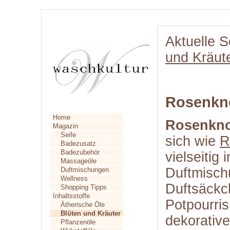
Aktuelle S
und Kräut
Rosenkn
Home
Rosenkn
Magazin
Seife
sich wie
R
Badezusatz
Badezubehör
vielseitig i
Massageöle
Duftmisch
Duftmischungen
Wellness
Duftsäckc
Shopping Tipps
Inhaltsstoffe
Potpourris
Ätherische Öle
Blüten und Kräuter
dekorativ
Pflanzenöle