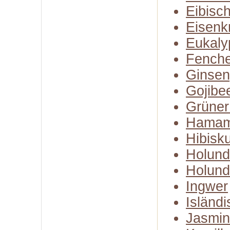
Eibisc
Eisenk
Eukaly
Fenche
Ginse
Gojibe
Grüner
Hamam
Hibisk
Holund
Holund
Ingwer
Isländ
Jasmin