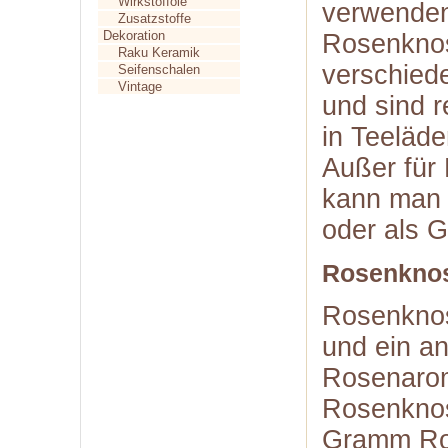
Wirkstofföle
verwenden
Zusatzstoffe
Dekoration
Rosenknos
Raku Keramik
verschied
Seifenschalen
Vintage
und sind r
in Teeläde
Außer für
kann man 
oder als 
Rosenkno
Rosenknos
und ein a
Rosenarom
Rosenknos
Gramm Ro