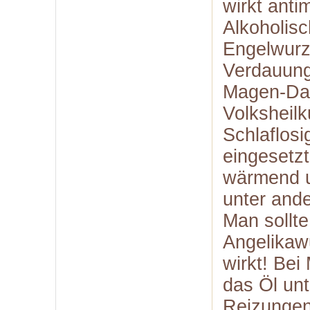
wirkt anti
Alkoholis
Engelwurz
Verdauung,
Magen-Dar
Volksheil
Schlaflos
eingesetzt
wärmend u
unter and
Man sollt
Angelikaw
wirkt! Bei
das Öl un
Reizungen 