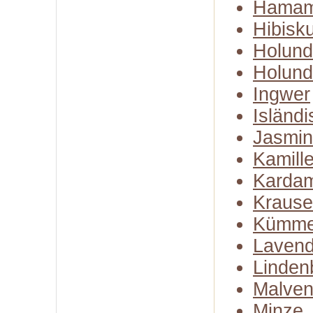
Hamam
Hibisk
Holund
Holund
Ingwer
Isländ
Jasmin
Kamill
Karda
Kraus
Kümme
Lavend
Linden
Malven
Minze