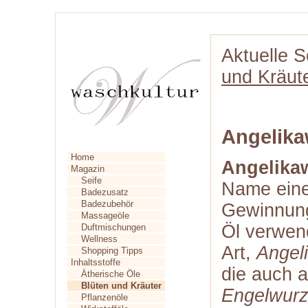
Aktuelle S
und Kräut
Angelika
Home
Angelika
Magazin
Seife
Name einer
Badezusatz
Badezubehör
Gewinnung
Massageöle
Öl verwen
Duftmischungen
Wellness
Art,
Angel
Shopping Tipps
Inhaltsstoffe
die auch 
Ätherische Öle
Blüten und Kräuter
Engelwur
Pflanzenöle