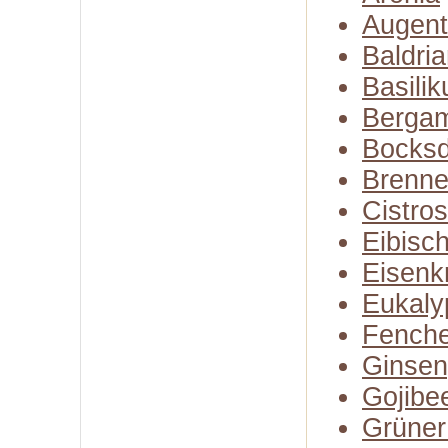
Augent
Baldri
Basili
Bergam
Bocksd
Brenne
Cistro
Eibisc
Eisenk
Eukaly
Fenche
Ginse
Gojibe
Grüner