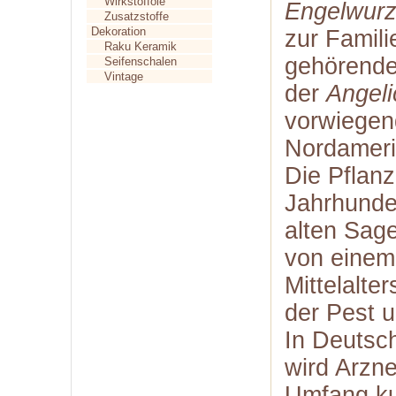
Wirkstofföle
Engelwur
Zusatzstoffe
Dekoration
zur Famili
Raku Keramik
gehörende
Seifenschalen
Vintage
der
Angeli
vorwiegen
Nordamerik
Die Pflanz
Jahrhunder
alten Sag
von einem
Mittelalte
der Pest 
In Deutsc
wird Arzn
Umfang kul