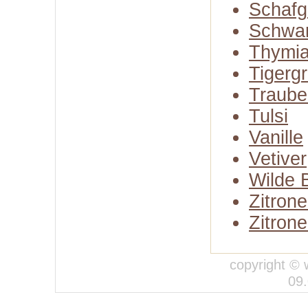
Schafg
Schwa
Thymi
Tigerg
Traube
Tulsi
Vanille
Vetiver
Wilde 
Zitron
Zitron
copyright © 
09