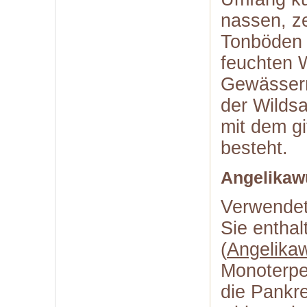
nassen, z
Tonböden v
feuchten 
Gewässern
der Wilds
mit dem gi
besteht.
Angelikaw
Verwendet
Sie enthal
(
Angelikaw
Monoterpe
die Pankr