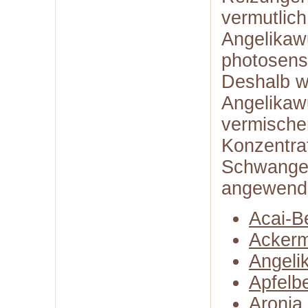
vermutlich
Angelikaw
photosens
Deshalb wi
Angelikawu
vermische
Konzentra
Schwanger
angewend
Acai-B
Ackerm
Angeli
Apfelb
Aronia