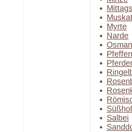
Mittag
Muskat
Myrte
Narde
Osman
Pfeffe
Pferde
Ringel
Rosenb
Rosen
Römisc
Süßhol
Salbei
Sandd