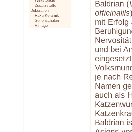
Wirkstofföle
Baldrian (
Zusatzstoffe
Dekoration
officinalils
Raku Keramik
mit Erfolg 
Seifenschalen
Vintage
Beruhigung
Nervosität
und bei A
eingesetzt
Volksmund
je nach R
Namen geg
auch als 
Katzenwur
Katzenkra
Baldrian i
Asiens ver