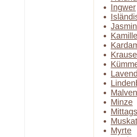
Ingwer
Isländ
Jasmin
Kamill
Karda
Kraus
Kümme
Lavend
Linden
Malven
Minze
Mittag
Muskat
Myrte