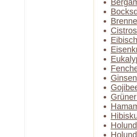
Bergam
Bocksd
Brenne
Cistro
Eibisc
Eisenk
Eukaly
Fenche
Ginse
Gojibe
Grüner
Hamam
Hibisk
Holund
Holund