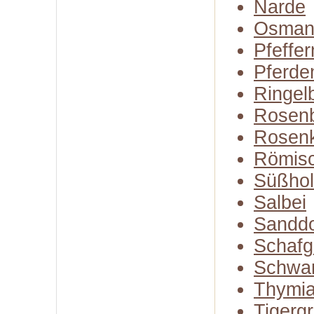
Narde
Osman
Pfeffe
Pferde
Ringel
Rosenb
Rosen
Römisc
Süßhol
Salbei
Sandd
Schafg
Schwa
Thymi
Tigerg