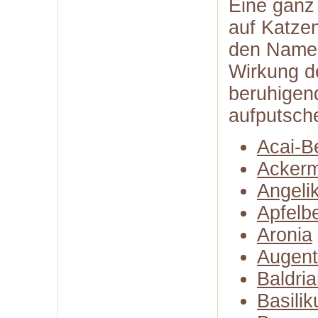
Eine ganz
auf Katzen
den Namen
Wirkung d
beruhigend
aufputsch
Acai-B
Ackerm
Angeli
Apfelb
Aronia
Augent
Baldri
Basili