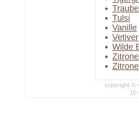
Traube
Tulsi
Vanille
Vetiver
Wilde 
Zitron
Zitron
copyright ©
10.