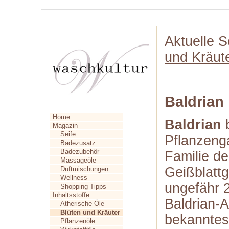
Aktuelle S
und Kräut
Baldrian
Home
Baldrian
b
Magazin
Seife
Pflanzenga
Badezusatz
Badezubehör
Familie de
Massageöle
Geißblatt
Duftmischungen
Wellness
ungefähr 
Shopping Tipps
Inhaltsstoffe
Baldrian-
Ätherische Öle
Blüten und Kräuter
bekanntest
Pflanzenöle