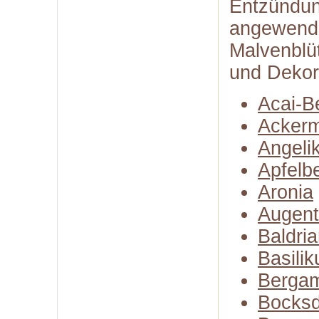
Entzündun
angewende
Malvenblü
und Dekora
Acai-B
Ackerm
Angeli
Apfelb
Aronia
Augent
Baldri
Basili
Bergam
Bocksd