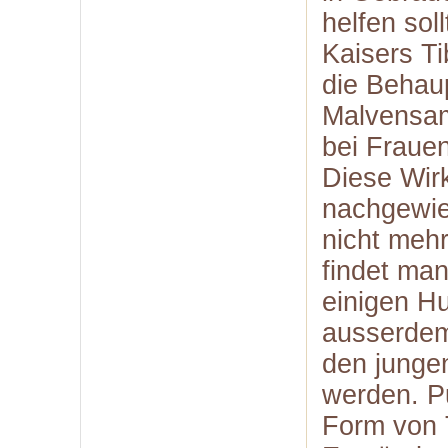
helfen sol
Kaisers T
die Behaup
Malvensam
bei Frauen
Diese Wirk
nachgewie
nicht mehr
findet man
einigen H
ausserdem
den jungen
werden. P
Form von 