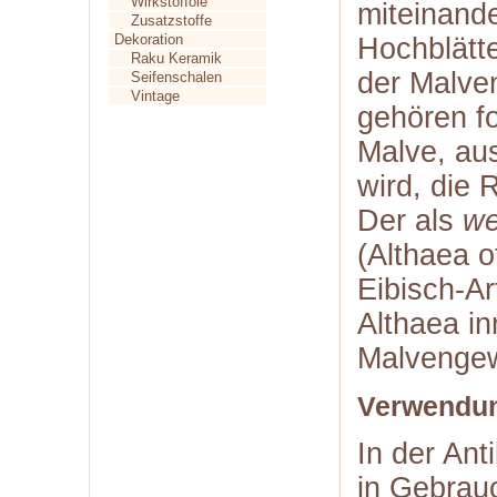
Wirkstofföle
miteinand
Zusatzstoffe
Dekoration
Hochblätt
Raku Keramik
der Malve
Seifenschalen
Vintage
gehören f
Malve, aus
wird, die
Der als
we
(Althaea o
Eibisch-A
Althaea in
Malvengew
Verwendun
In der Ant
in Gebrauc