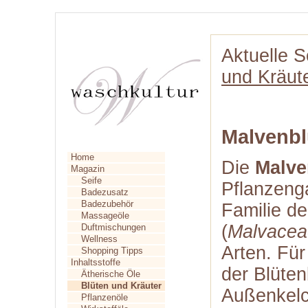
Aktuelle S
und Kräut
Malvenbl
Home
Die
Malve
Magazin
Seife
Pflanzeng
Badezusatz
Badezubehör
Familie d
Massageöle
(
Malvacea
Duftmischungen
Wellness
Arten. Für
Shopping Tipps
Inhaltsstoffe
der Blüte
Ätherische Öle
Blüten und Kräuter
Außenkelch
Pflanzenöle