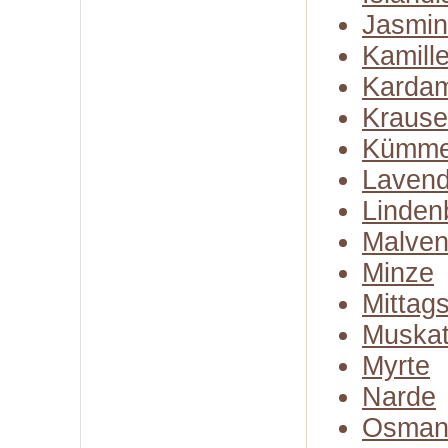
Jasmin
Kamill
Karda
Kraus
Kümme
Lavend
Linden
Malven
Minze
Mittag
Muskat
Myrte
Narde
Osman