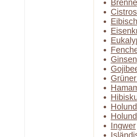
Brenne
Cistro
Eibisc
Eisenk
Eukaly
Fenche
Ginse
Gojibe
Grüner
Hamam
Hibisk
Holund
Holund
Ingwer
Isländ