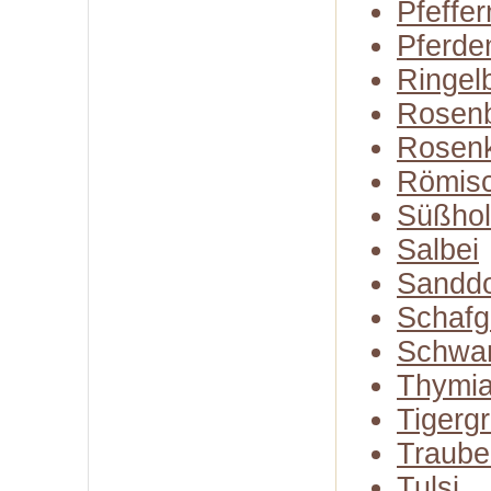
Pfeffe
Pferde
Ringel
Rosenb
Rosen
Römisc
Süßhol
Salbei
Sandd
Schafg
Schwa
Thymi
Tigerg
Traube
Tulsi