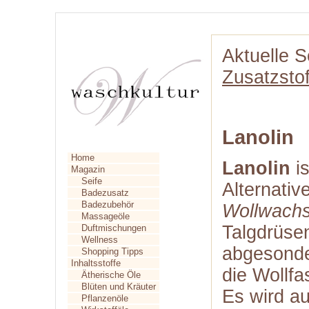
Aktuelle S
Zusatzstof
Lanolin
Home
Lanolin
is
Magazin
Seife
Alternativ
Badezusatz
Badezubehör
Wollwach
Massageöle
Talgdrüse
Duftmischungen
Wellness
abgesonde
Shopping Tipps
Inhaltsstoffe
die Wollfa
Ätherische Öle
Blüten und Kräuter
Es wird a
Pflanzenöle