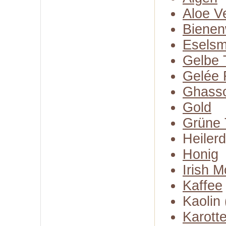
Aloe V
Biene
Eselsm
Gelbe 
Gelée 
Ghasso
Gold
Grüne 
Heiler
Honig
Irish 
Kaffee
Kaolin 
Karott