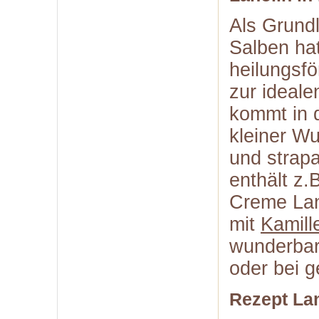
Als Grund
Salben hat
heilungsf
zur ideale
kommt in 
kleiner W
und strap
enthält z
Creme Lano
mit
Kamill
wunderbar
oder bei g
Rezept Lan