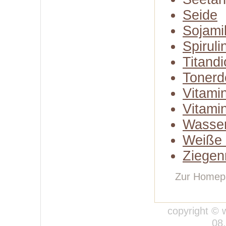
Seide
Sojami
Spiruli
Titandi
Tonerd
Vitami
Vitami
Wasse
Weiße 
Ziegen
Zur Homep
copyright © 
08