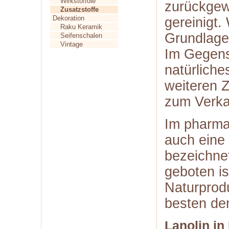
Wirkstofföle
zurückgew
Zusatzstoffe
Dekoration
gereinigt.
Raku Keramik
Grundlage
Seifenschalen
Vintage
Im Gegensa
natürliche
weiteren Z
zum Verka
Im pharma
auch eine 
bezeichnet
geboten is
Naturprod
besten de
Lanolin in