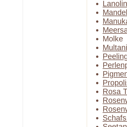
Lanoli
Mandel
Manuk
Meersa
Molke
Multani
Peelin
Perlen
Pigmen
Propoli
Rosa T
Rosen
Rosenw
Schafs
Seeta