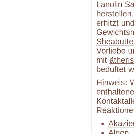
Lanolin Sa
herstellen
erhitzt un
Gewichtsm
Sheabutte
Vorliebe 
mit
ätheri
beduftet 
Hinweis: 
enthalten
Kontaktal
Reaktione
Akazie
Algen