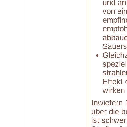
und ant
von ei
empfin
empfoh
abbaue
Sauers
Gleichz
speziel
strahl
Effekt
wirken 
Inwiefern 
über die 
ist schwe