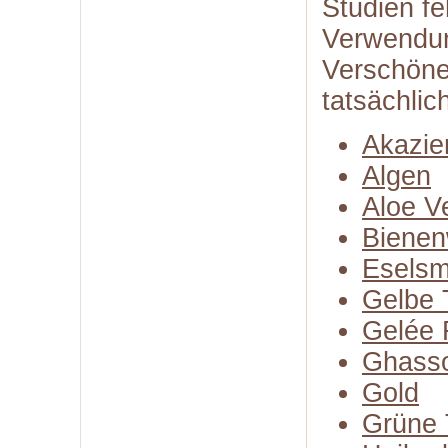
Studien fe
Verwendun
Verschöne
tatsächlic
Akazie
Algen
Aloe V
Biene
Eselsm
Gelbe 
Gelée 
Ghasso
Gold
Grüne 