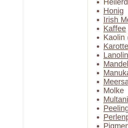
Heiler
Honig
Irish 
Kaffee
Kaolin 
Karott
Lanoli
Mandel
Manuk
Meersa
Molke
Multani
Peelin
Perlen
Pigmen