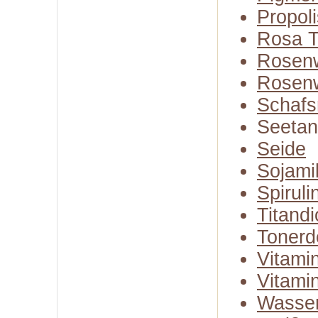
Propoli
Rosa T
Rosen
Rosenw
Schafs
Seeta
Seide
Sojami
Spiruli
Titandi
Tonerd
Vitami
Vitami
Wasse