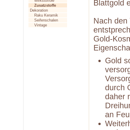
Wirkstofföle
Blattgold e
Zusatzstoffe
Dekoration
Raku Keramik
Nach den
Seifenschalen
Vintage
entstprech
Gold-Kosm
Eigenscha
Gold so
versor
Versor
durch G
daher 
Dreihu
an Feu
Weiter