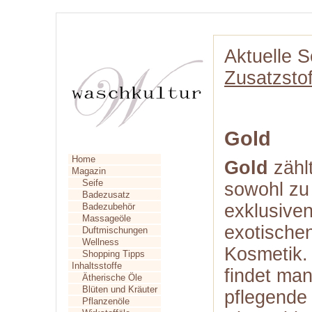
Aktuelle S
Zusatzstof
Gold
Home
Gold
zähl
Magazin
Seife
sowohl zu
Badezusatz
exklusiven
Badezubehör
Massageöle
exotischen
Duftmischungen
Wellness
Kosmetik. 
Shopping Tipps
Inhaltsstoffe
findet ma
Ätherische Öle
Blüten und Kräuter
pflegende 
Pflanzenöle