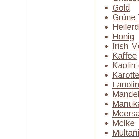
Gold
Grüne 
Heiler
Honig
Irish 
Kaffee
Kaolin 
Karott
Lanoli
Mandel
Manuk
Meersa
Molke
Multani