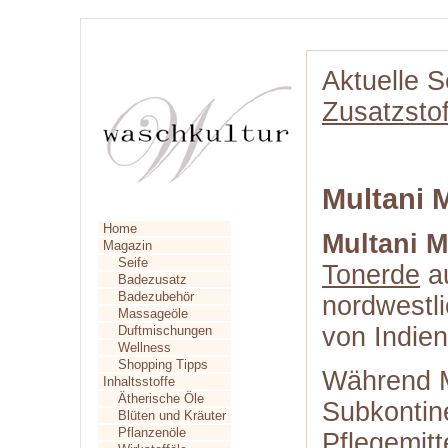
Aktuelle S
Zusatzstof
Multani M
Home
Multani Mi
Magazin
Seife
Tonerde
a
Badezusatz
Badezubehör
nordwestl
Massageöle
von Indien
Duftmischungen
Wellness
Shopping Tipps
Während Mu
Inhaltsstoffe
Ätherische Öle
Subkontin
Blüten und Kräuter
Pflanzenöle
Pflegemitt