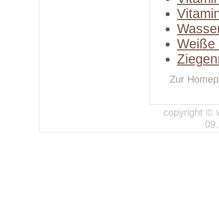
Vitami
Wasse
Weiße 
Ziegen
Zur Homep
copyright © 
09.