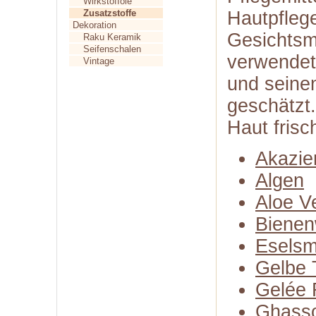
Wirkstofföle
Zusatzstoffe
Hautpflege
Dekoration
Gesichts
Raku Keramik
Seifenschalen
verwendet
Vintage
und seine
geschätzt
Haut frisc
Akazie
Algen
Aloe V
Biene
Eselsm
Gelbe 
Gelée 
Ghasso