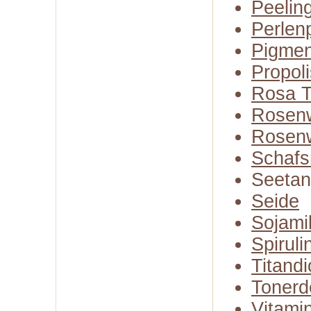
Peelin
Perlen
Pigmen
Propoli
Rosa T
Rosen
Rosenw
Schafs
Seeta
Seide
Sojami
Spiruli
Titandi
Tonerd
Vitami