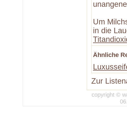
unangene
Um Milchs
in die La
Titandioxi
Ähnliche R
Luxusseif
Zur Listen
copyright © w
06