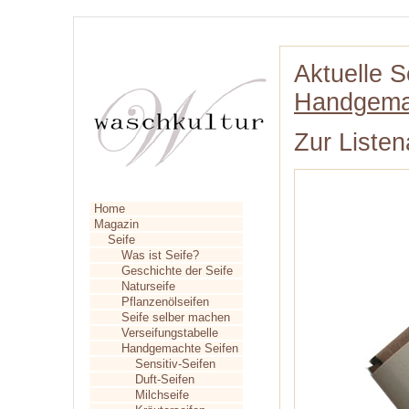
Aktuelle S
Handgema
Zur Listen
Home
Magazin
Seife
Was ist Seife?
Geschichte der Seife
Naturseife
Pflanzenölseifen
Seife selber machen
Verseifungstabelle
Handgemachte Seifen
Sensitiv-Seifen
Duft-Seifen
Milchseife