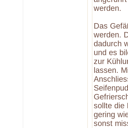
werden.
Das Gefäß
werden. 
dadurch w
und es bi
zur Kühlu
lassen. M
Anschlies
Seifenpud
Gefriersch
sollte di
gering wi
sonst mis