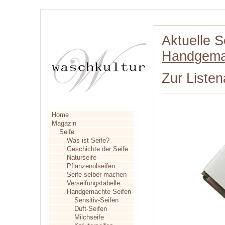
Aktuelle S
Handgema
Zur Listen
Home
Magazin
Seife
Was ist Seife?
Geschichte der Seife
Naturseife
Pflanzenölseifen
Seife selber machen
Verseifungstabelle
Handgemachte Seifen
Sensitiv-Seifen
Duft-Seifen
Milchseife