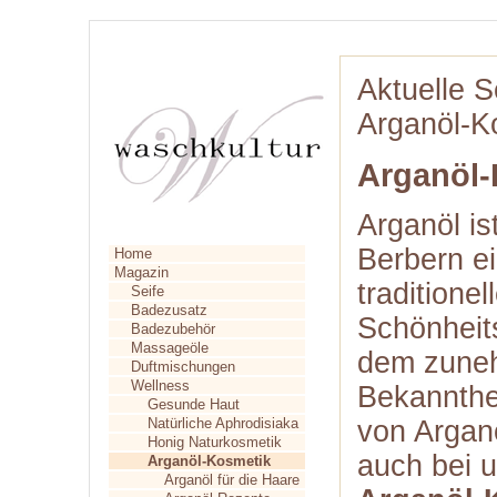
Aktuelle S
Arganöl-K
Arganöl-
Arganöl is
Berbern e
Home
Magazin
traditionel
Seife
Badezusatz
Schönheits
Badezubehör
Massageöle
dem zun
Duftmischungen
Wellness
Bekannthe
Gesunde Haut
Natürliche Aphrodisiaka
von Argan
Honig Naturkosmetik
auch bei 
Arganöl-Kosmetik
Arganöl für die Haare