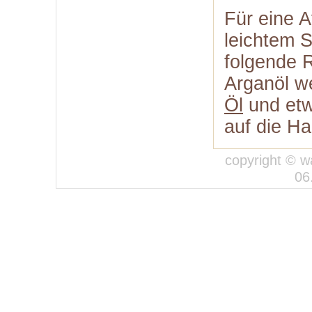
Für eine 
leichtem 
folgende R
Arganöl w
Öl
und et
auf die Ha
copyright © w
06