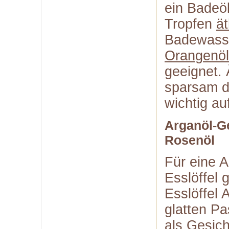
ein Badeöl
Tropfen
ä
Badewasse
Orangenöl
geeignet. 
sparsam d
wichtig au
Arganöl-G
Rosenöl
Für eine 
Esslöffel
g
Esslöffel
glatten Pa
als Gesic