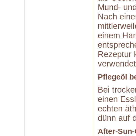
Mund- und
Nach einer
mittlerwe
einem Han
entsprech
Rezeptur 
verwendet
Pflegeöl b
Bei trock
einen Essl
echten ät
dünn auf 
After-Sun-