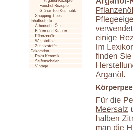
Arganöl-
Arganöl-Rezepte
Fenchel-Rezepte
Pflanzenö
Grüner Tee Kosmetik
Shopping Tipps
Pflegeeige
Inhaltsstoffe
Ätherische Öle
verwendet
Blüten und Kräuter
einige Rez
Pflanzenöle
Wirkstofföle
Im Lexikon
Zusatzstoffe
Dekoration
finden Sie
Raku Keramik
Seifenschalen
Herstellu
Vintage
Arganöl
.
Körperpee
Für die Pe
Meersalz
u
halben Zit
man die H