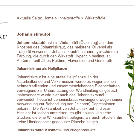
Aktuelle Seite:
Home
>
Inhaltsstoffe
>
Wirkstofföle
Johanniskrautöl
Johanniskrautöl
ist ein Wirkstofföl (Ölauszug) aus den
Knospen des Johanniskraut, das meistens
Olivenöl
als
Trägeröl verwendet. Johanniskrautöl hat eine typische rote
Färbung, die durch den Wirkstoff Hypericin bedingt ist.
Außerem enthält es Pektine, Flavonoide und Gerbstoffe.
Johanniskraut als Heilpflanze
Johanniskraut ist eine uralte Heilpflanze. In der
Naturheilkunde und Volksmedizin wurde es wegen seinen
schmerzstillenden und zusammenziehenden Eigenschaften
vorwiegend zur Unterstützung der Wundheilung eingesetzt,
insbesondere wurde hier auch das Johanniskrautöl
verwendet. Heute ist Johanniskraut vorwiegend wegen seiner
Verwendung zur Behandlung von (leichten) Depressionen
bekannt. Die Wirksamkeit von Johanniskraut in dieser
Hinsicht ist jedoch umstritten, es gibt sowohl klinische
Studien, die eine Wirksamkeit belegen, als auch Studien, die
keine Überlegenheit gegenüber Placebo zeigen.
Johanniskrautöl Kosmetik und Pflegeprodukte