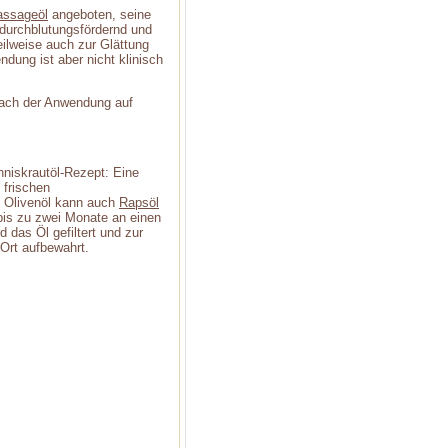
ssageöl
angeboten, seine
, durchblutungsfördernd und
eilweise auch zur Glättung
dung ist aber nicht klinisch
 nach der Anwendung auf
anniskrautöl-Rezept: Eine
 frischen
tt Olivenöl kann auch
Rapsöl
bis zu zwei Monate an einen
d das Öl gefiltert und zur
Ort aufbewahrt.