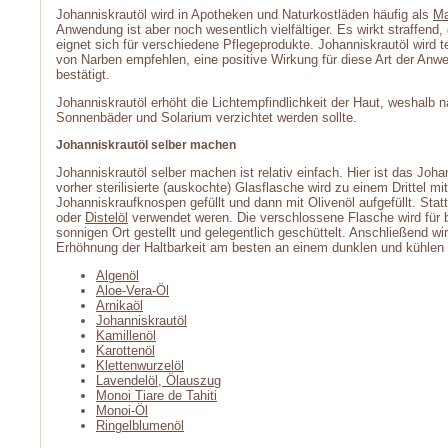
Johanniskrautöl wird in Apotheken und Naturkostläden häufig als
Ma
Anwendung ist aber noch wesentlich vielfältiger. Es wirkt straffend
eignet sich für verschiedene Pflegeprodukte. Johanniskrautöl wird t
von Narben empfehlen, eine positive Wirkung für diese Art der Anwen
bestätigt.
Johanniskrautöl erhöht die Lichtempfindlichkeit der Haut, weshalb
Sonnenbäder und Solarium verzichtet werden sollte.
Johanniskrautöl selber machen
Johanniskrautöl selber machen ist relativ einfach. Hier ist das Joh
vorher sterilisierte (auskochte) Glasflasche wird zu einem Drittel mit
Johanniskraufknospen gefüllt und dann mit Olivenöl aufgefüllt. Sta
oder
Distelöl
verwendet weren. Die verschlossene Flasche wird für 
sonnigen Ort gestellt und gelegentlich geschüttelt. Anschließend wir
Erhöhnung der Haltbarkeit am besten an einem dunklen und kühlen 
Algenöl
Aloe-Vera-Öl
Arnikaöl
Johanniskrautöl
Kamillenöl
Karottenöl
Klettenwurzelöl
Lavendelöl, Ölauszug
Monoi Tiare de Tahiti
Monoi-Öl
Ringelblumenöl