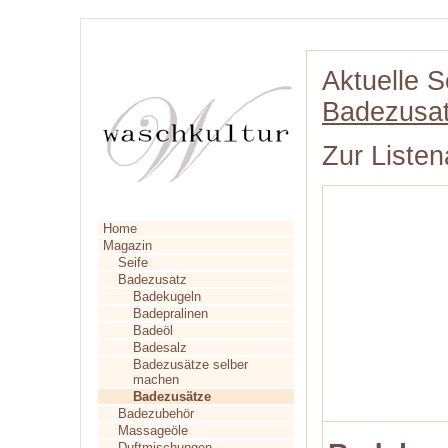
Aktuelle S
Badezusa
Zur Listen
Home
Magazin
Seife
Badezusatz
Badekugeln
Badepralinen
Badeöl
Badesalz
Badezusätze selber
machen
Badezusätze
Badezubehör
Massageöle
Duftmischungen