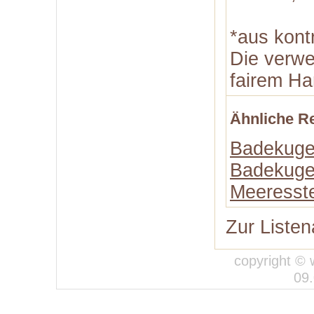
*aus kont
Die verw
fairem Ha
Ähnliche R
Badekuge
Badekuge
Meeresst
Zur Listen
copyright © 
09.