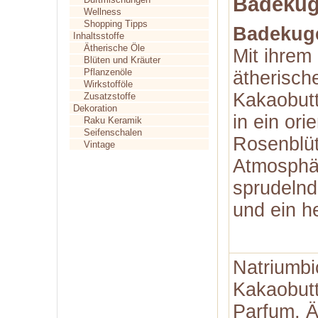
Badekug
Wellness
Shopping Tipps
Badekug
Inhaltsstoffe
Ätherische Öle
Mit ihrem
Blüten und Kräuter
Pflanzenöle
ätherisch
Wirkstofföle
Kakaobutt
Zusatzstoffe
Dekoration
in ein or
Raku Keramik
Seifenschalen
Rosenblüt
Vintage
Atmosphär
sprudelnd
und ein h
Natriumbi
Kakaobutt
Parfum, Ä