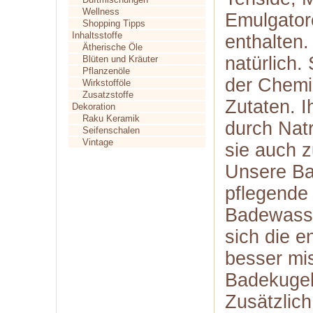
Wellness
Emulgator
Shopping Tipps
Inhaltsstoffe
enthalten.
Ätherische Öle
natürlich.
Blüten und Kräuter
Pflanzenöle
der Chemi
Wirkstofföle
Zusatzstoffe
Zutaten. I
Dekoration
Raku Keramik
durch Natr
Seifenschalen
Vintage
sie auch 
Unsere Ba
pflegende 
Badewasse
sich die 
besser mis
Badekugel
Zusätzlich