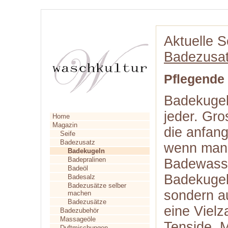
Aktuelle S
Badezusa
Pflegende
Badekugel
jeder. Gro
Home
Magazin
die anfang
Seife
Badezusatz
wenn man 
Badekugeln
Badepralinen
Badewasse
Badeöl
Badekugel
Badesalz
Badezusätze selber
sondern a
machen
Badezusätze
eine Vielz
Badezubehör
Massageöle
Tenside, M
Duftmischungen