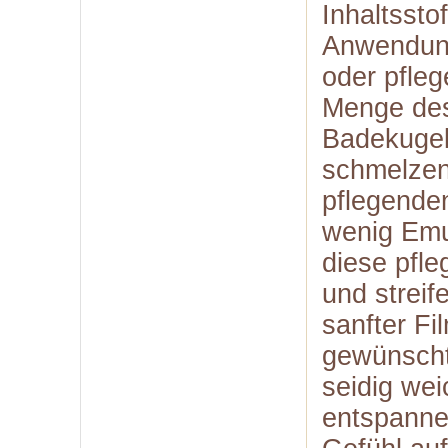
Inhaltssto
Anwendung
oder pfle
Menge des
Badekugel
schmelzen
pflegende
wenig Emu
diese pfl
und streif
sanfter Fi
gewünscht
seidig we
entspanne