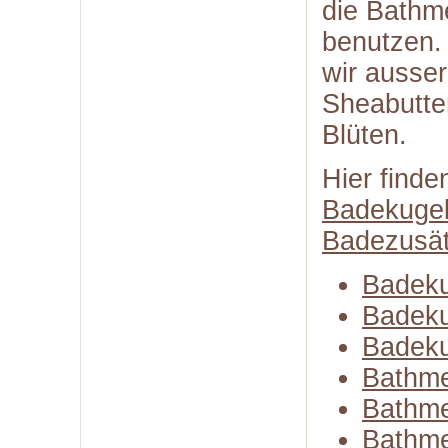
die Bathm
benutzen.
wir ausse
Sheabutte
Blüten.
Hier finde
Badekuge
Badezusä
Badeku
Badeku
Badeku
Bathme
Bathme
Bathme