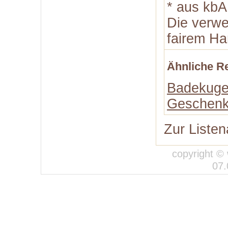
* aus kbA 
Die verw
fairem Ha
Ähnliche R
Badekugel
Geschenk
Zur Listen
copyright © 
07.