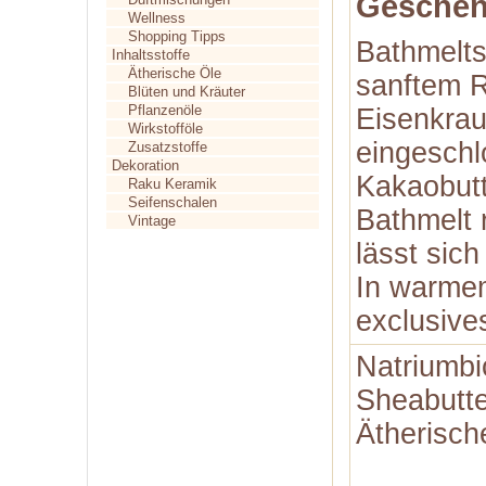
Geschen
Wellness
Shopping Tipps
Bathmelts
Inhaltsstoffe
Ätherische Öle
sanftem R
Blüten und Kräuter
Pflanzenöle
Eisenkrau
Wirkstofföle
eingeschl
Zusatzstoffe
Dekoration
Kakaobutt
Raku Keramik
Seifenschalen
Bathmelt 
Vintage
lässt sic
In warmem
exclusive
Natriumbi
Sheabutte
Ätherisch