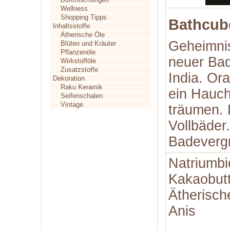
Wellness
Shopping Tipps
Bathcube
Inhaltsstoffe
Ätherische Öle
Geheimnis
Blüten und Kräuter
Pflanzenöle
neuer Bad
Wirkstofföle
Zusatzstoffe
India. Or
Dekoration
Raku Keramik
ein Hauch
Seifenschalen
Vintage
träumen. 
Vollbäder
Badevergn
Natriumbi
Kakaobutt
Ätherisch
Anis