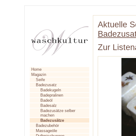
Aktuelle S
Badezusa
Zur Listen
Home
Magazin
Seife
Badezusatz
Badekugeln
Badepralinen
Badeöl
Badesalz
Badezusätze selber
machen
Badezusätze
Badezubehör
Massageöle
Duftmischungen