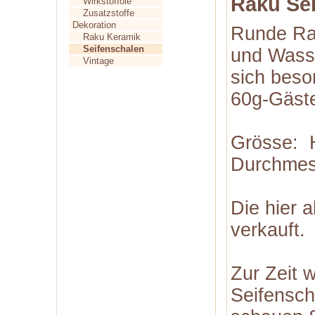
Raku Sei
Wirkstofföle
Zusatzstoffe
Dekoration
Runde Ra
Raku Keramik
Seifenschalen
und Wasse
Vintage
sich beso
60g-Gäste
Grösse: 
Durchmess
Die hier a
verkauft.
Zur Zeit 
Seifensch